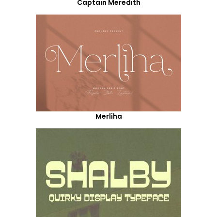
Captain Meredith
Merliha