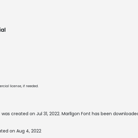
al
cial license, if needed.
 was created on
Jul 31, 2022
. Marllgon Font has been downloaded
ated on Aug 4, 2022