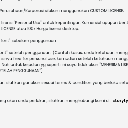
 Perusahaan/Korporasi silakan menggunakan CUSTOM LICENSE.
lisensi "Personal Use" untuk kepentingan Komersial apapun bent
ICENSE atau 100x Harga lisensi desktop.
i font" sebelum penggunaan
i font" setelah penggunaan. (Contoh kasus: anda ketahuan men
sensinya free for personal use, kemudian setelah ketahuan men
. Nah untuk kejadian yg seperti ini saya tidak akan "MENERIMA LISE
 SETELAH PENGGUNAAN")
an silahkan gunakan sesuai terms & condition yang berlaku sete
yang akan anda perlukan, silahkan menghubungi kami di :
storyt