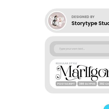
DESIGNED BY
Storytype Stu
REGULAR STYLE
POSTSCRIPT
388 GLYPHS
392 C