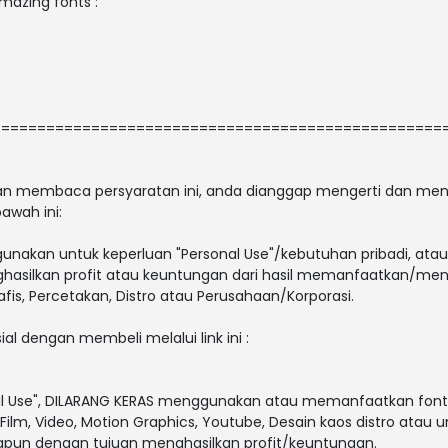
amazing fonts :
==================================================
 dan membaca persyaratan ini, anda dianggap mengerti dan men
awah ini:
gunakan untuk keperluan "Personal Use"/kebutuhan pribadi, atau
enghasilkan profit atau keuntungan dari hasil memanfaatkan/men
afis, Percetakan, Distro atau Perusahaan/Korporasi.
ial dengan membeli melalui link ini :
al Use", DILARANG KERAS menggunakan atau memanfaatkan font i
V, Film, Video, Motion Graphics, Youtube, Desain kaos distro atau 
papun dengan tujuan menghasilkan profit/keuntungan.