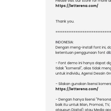
Please visit our store for more 
https://letterena.com/
Thank you.
========================
INDONESIA:
Dengan meng-install font ini,
ketentuan penggunaan font dib
- Font demo ini hanya dapat di
tidak "komersil", alias tidak m
untuk individu, Agensi Desain Gr
- Silakan gunakan lisensi komers
https://letterena.com/
- Dengan hanya lisensi "Person
baik itu untuk Iklan, Promosi, T
ataupun Digital) atau Media a