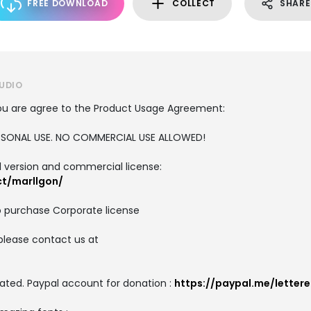
FREE DOWNLOAD
COLLECT
SHARE
UDIO
, you are agree to the Product Usage Agreement:
PERSONAL USE. NO COMMERCIAL USE ALLOWED!
ull version and commercial license:
ct/marllgon/
o purchase Corporate license
please contact us at
ated. Paypal account for donation :
https://paypal.me/letter