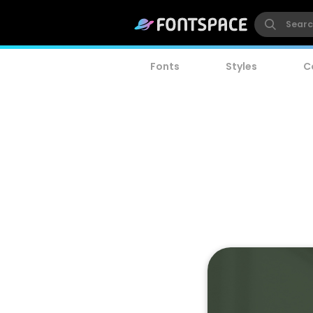
Fonts
Styles
C