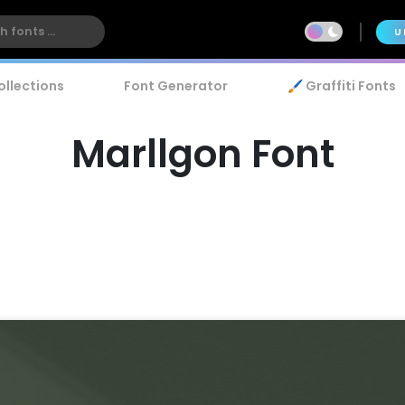
U
ollections
Font Generator
🖌️ Graffiti Fonts
Marllgon Font