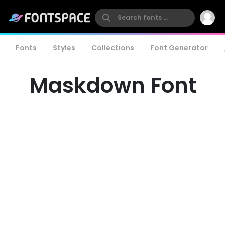
Fonts
Styles
Collections
Font Generator
Maskdown Font