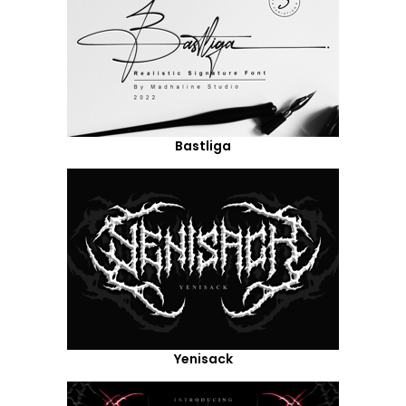
Bastliga
Yenisack