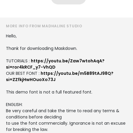
MORE INFO FROM MADHALINE STUDIO
Hello,
Thank for downloading Maskdown.
TUTORIALS :
https://youtu.be/Zaw7wtohAqA?
si=ror4kRCF_y7-VhQD
OUR BEST FONT :
https://youtu.be/m5B89tAJ98Q?
si=ZZfkjHwHOuoXo73J
This demo font is not a full featured font.
ENGLISH:
Be very careful and take the time to read any terms &
conditions before deciding
to use the font commercially. Ignorance is not an excuse
for breaking the law.