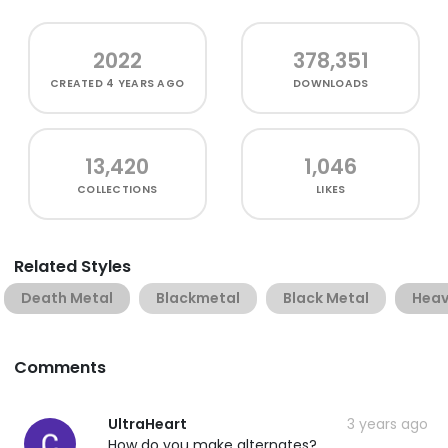
2022
378,351
CREATED
4 YEARS AGO
DOWNLOADS
13,420
1,046
COLLECTIONS
LIKES
Related Styles
Death Metal
Blackmetal
Black Metal
Heav
Comments
UltraHeart
3 years ago
How do you make alternates?