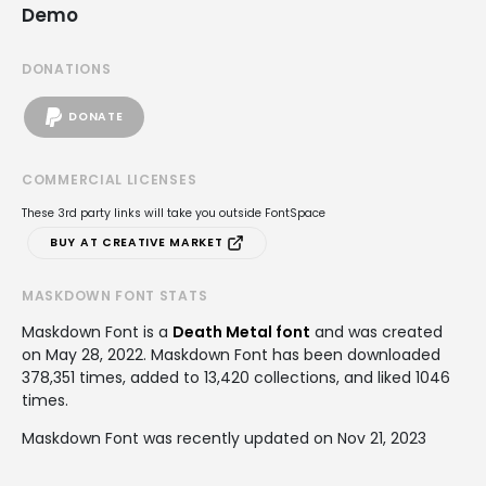
Demo
DONATIONS
DONATE
COMMERCIAL LICENSES
These 3rd party links will take you outside FontSpace
BUY AT CREATIVE MARKET
MASKDOWN FONT STATS
Maskdown Font is a
Death Metal font
and was created
on
May 28, 2022
. Maskdown Font has been downloaded
378,351 times, added to 13,420 collections, and liked 1046
times.
Maskdown Font was recently updated on Nov 21, 2023