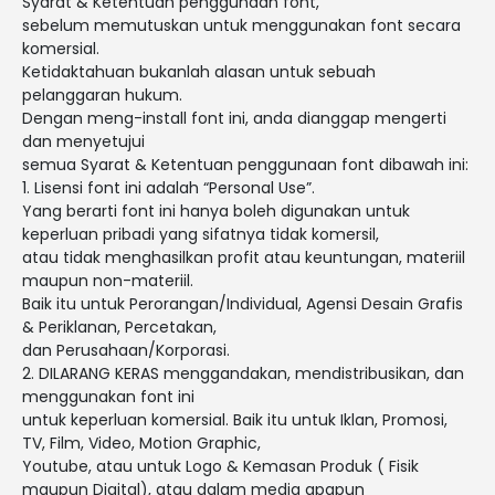
Syarat & Ketentuan penggunaan font,
sebelum memutuskan untuk menggunakan font secara
komersial.
Ketidaktahuan bukanlah alasan untuk sebuah
pelanggaran hukum.
Dengan meng-install font ini, anda dianggap mengerti
dan menyetujui
semua Syarat & Ketentuan penggunaan font dibawah ini:
1. Lisensi font ini adalah “Personal Use”.
Yang berarti font ini hanya boleh digunakan untuk
keperluan pribadi yang sifatnya tidak komersil,
atau tidak menghasilkan profit atau keuntungan, materiil
maupun non-materiil.
Baik itu untuk Perorangan/Individual, Agensi Desain Grafis
& Periklanan, Percetakan,
dan Perusahaan/Korporasi.
2. DILARANG KERAS menggandakan, mendistribusikan, dan
menggunakan font ini
untuk keperluan komersial. Baik itu untuk Iklan, Promosi,
TV, Film, Video, Motion Graphic,
Youtube, atau untuk Logo & Kemasan Produk ( Fisik
maupun Digital), atau dalam media apapun