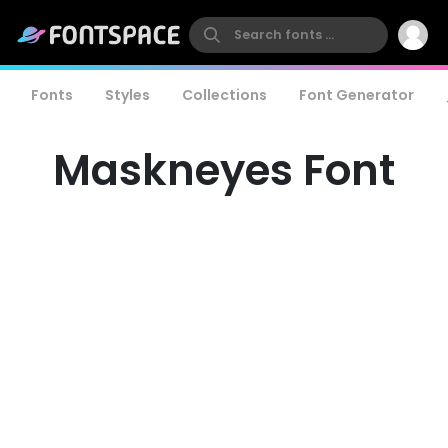
Fonts
Styles
Collections
Font Generator
Maskneyes Font