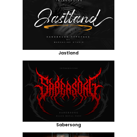
Jastland
Sabersong