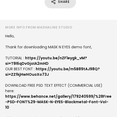
SHARE
MORE INFO FROM MADHALINE STUDIO
Hello,
Thank for downloading MASK N EYES demo font,
TUTORIAL :
https://youtu.be/nZF1eygk_vM?
si=T9l6qDvGjoIA2mHD
OUR BEST FONT :
https://youtu.be/m5B89tAJ98Q?
si=ZZfkjHwHOuoXo73J
DOWNLOAD FREE PSD TEXT EFFECT (COMMERCIAL USE)
here:
https://www.behance.net/gallery/179240599/%28Free
-PSD-FONT%29-MASK-N-EYES-Blackmetal-Font-Vol-
10