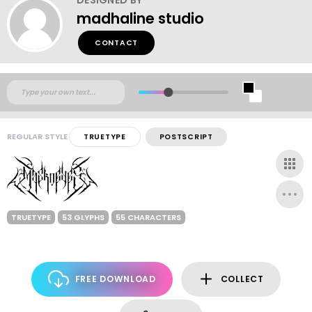
madhaline studio
CONTACT
REGULAR STYLE
TRUETYPE
POSTSCRIPT
TRUETYPE
53 GLYPHS
55 CHARACTERS
FREE DOWNLOAD
COLLECT