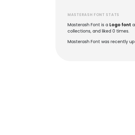
MASTERASH FONT STATS
Masterash Font is a
Logo font
a
collections, and liked 0 times.
Masterash Font was recently upd