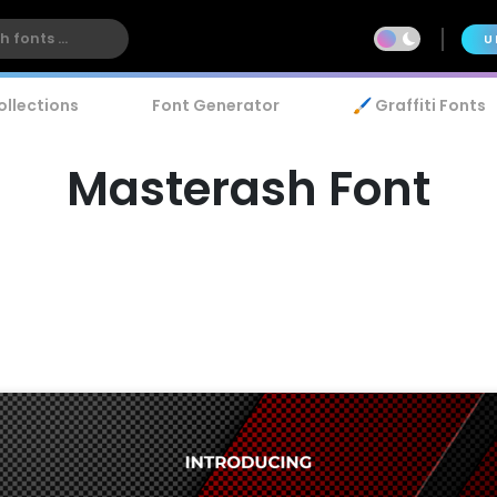
U
ollections
Font Generator
🖌️ Graffiti Fonts
Masterash Font