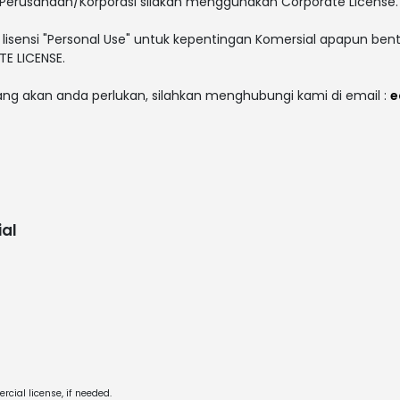
Perusahaan/Korporasi silakan menggunakan Corporate License.
lisensi "Personal Use" untuk kepentingan Komersial apapun bent
E LICENSE.
yang akan anda perlukan, silahkan menghubungi kami di email :
e
al
cial license, if needed.