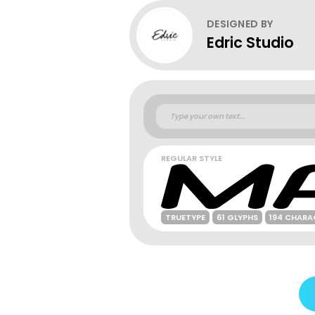
DESIGNED BY
Edric Studio
REGULAR STYLE
TRUETYPE
61 GLYPHS
194 CHARA