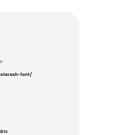
D!
asterash-font/
dric