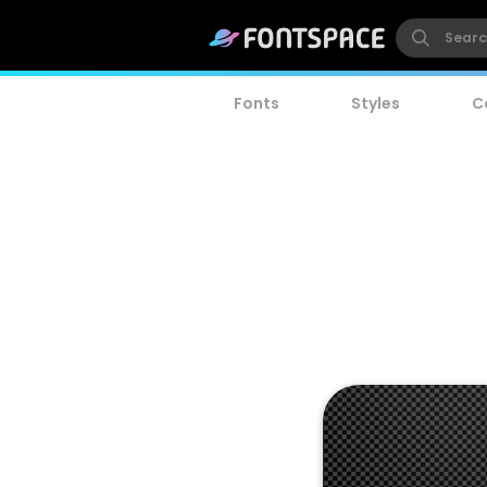
Fonts
Styles
C