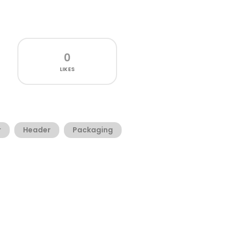
0
LIKES
r
Header
Packaging