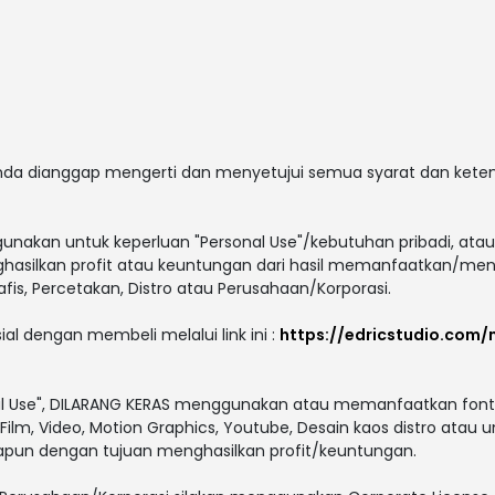
 anda dianggap mengerti dan menyetujui semua syarat dan ket
gunakan untuk keperluan "Personal Use"/kebutuhan pribadi, atau
enghasilkan profit atau keuntungan dari hasil memanfaatkan/men
afis, Percetakan, Distro atau Perusahaan/Korporasi.
ial dengan membeli melalui link ini :
https://edricstudio.com
al Use", DILARANG KERAS menggunakan atau memanfaatkan font i
V, Film, Video, Motion Graphics, Youtube, Desain kaos distro atau 
papun dengan tujuan menghasilkan profit/keuntungan.