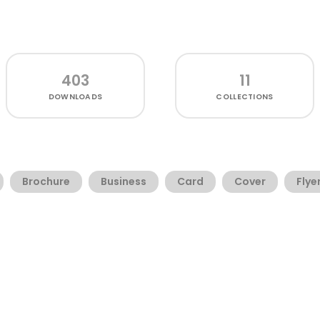
403
11
DOWNLOADS
COLLECTIONS
Brochure
Business
Card
Cover
Flye