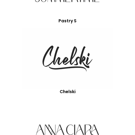
Pastry S
Chelski