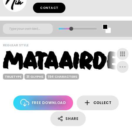
CONTACT
REGULAR STYLE
TRUETYPE
31 GLYPHS
194 CHARACTERS
FREE DOWNLOAD
COLLECT
SHARE