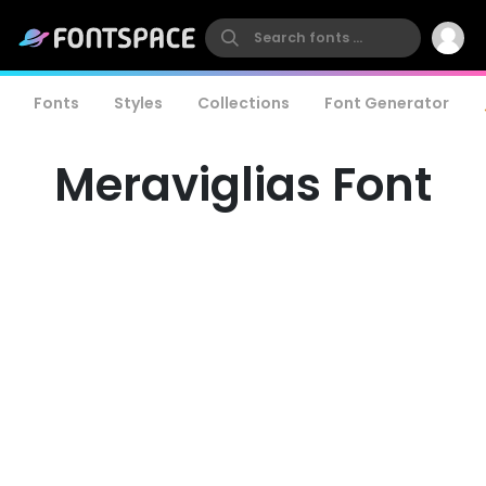
Fonts
Styles
Collections
Font Generator
Meraviglias Font