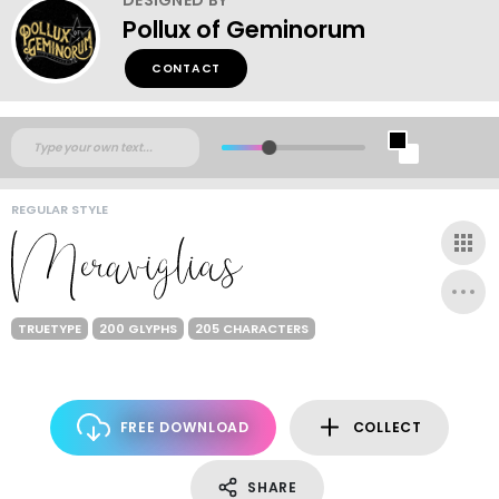
Pollux of Geminorum
CONTACT
REGULAR STYLE
TRUETYPE
200 GLYPHS
205 CHARACTERS
FREE DOWNLOAD
COLLECT
SHARE