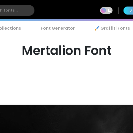
U
ollections
Font Generator
🖌️ Graffiti Fonts
Mertalion Font