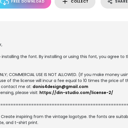
FREE DOWNLOAD
COLLECT
SHARE
r,
 installing the font. By installing or using this font, you agree 
E ONLY; COMMERCIAL USE IS NOT ALLOWED. (If you make money usin
use of the license will incur a fee equal to 10 times the price of 
se contact me at:
donis4design@gmail.com
ensing, please visit:
https://din-studio.com/license-2/
==================================================
. Create inspiring from the vintage logotype. the fonts are suitab
, and t-shirt print.