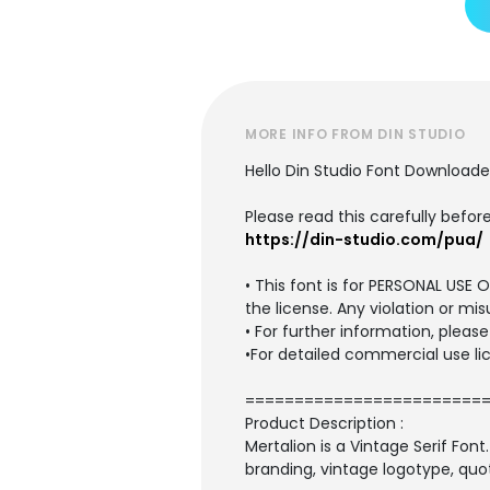
MORE INFO FROM DIN STUDIO
Hello Din Studio Font Downloade
Please read this carefully before
https://din-studio.com/pua/
• This font is for PERSONAL US
the license. Any violation or mis
• For further information, plea
•For detailed commercial use lic
========================
Product Description :
Mertalion is a Vintage Serif Font
branding, vintage logotype, quote