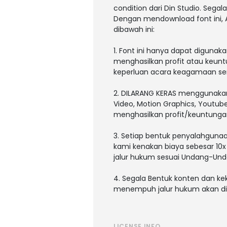
condition dari Din Studio. Sega
Dengan mendownload font ini,
dibawah ini:
1. Font ini hanya dapat digunak
menghasilkan profit atau keunt
keperluan acara keagamaan sert
2. DILARANG KERAS menggunakan a
Video, Motion Graphics, Youtub
menghasilkan profit/keuntunga
3. Setiap bentuk penyalahgunaan
kami kenakan biaya sebesar 10x
jalur hukum sesuai Undang-Und
4. Segala Bentuk konten dan kek
menempuh jalur hukum akan dita
LICENSE INFO