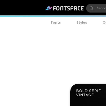
Fonts
Styles
C