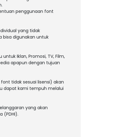
m.
tentuan penggunaan font
dividual yang tidak
a bisa digunakan untuk
ntuk Iklan, Promosi, TV, Film,
 Media apapun dengan tujuan
ont tidak sesuai lisensi) akan
tau dapat kami tempuh melalui
 pelanggaran yang akan
a (PDHI).