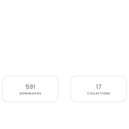
591
17
DOWNLOADS
COLLECTIONS