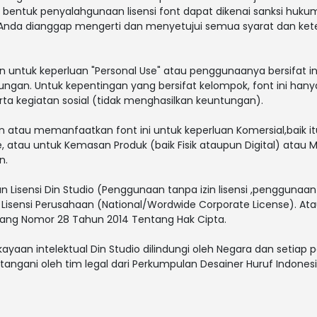
la bentuk penyalahgunaan lisensi font dapat dikenai sanksi huku
 Anda dianggap mengerti dan menyetujui semua syarat dan ke
an untuk keperluan "Personal Use" atau penggunaanya bersifat in
ungan. Untuk kepentingan yang bersifat kelompok, font ini hany
a kegiatan sosial (tidak menghasilkan keuntungan).
tau memanfaatkan font ini untuk keperluan Komersial,baik itu u
e, atau untuk Kemasan Produk (baik Fisik ataupun Digital) atau
n.
 Lisensi Din Studio (Penggunaan tanpa izin lisensi ,penggunaan f
 Lisensi Perusahaan (National/Wordwide Corporate License). A
ang Nomor 28 Tahun 2014 Tentang Hak Cipta.
ayaan intelektual Din Studio dilindungi oleh Negara dan setiap
ngani oleh tim legal dari Perkumpulan Desainer Huruf Indonesi