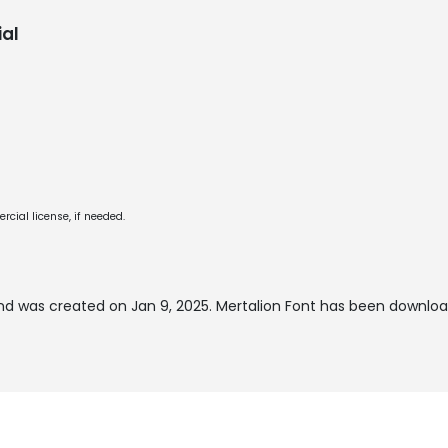
al
cial license, if needed.
d was created on
Jan 9, 2025
. Mertalion Font has been downloa