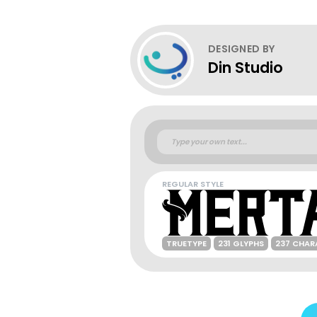
DESIGNED BY
Din Studio
REGULAR STYLE
TRUETYPE
231 GLYPHS
237 CHAR