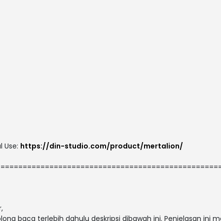
l Use:
https://din-studio.com/product/mertalion/
==================================================
,
g baca terlebih dahulu deskripsi dibawah ini. Penjelasan ini