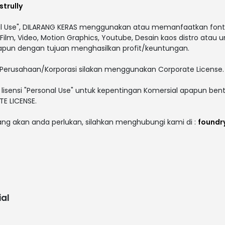
trully
al Use", DILARANG KERAS menggunakan atau memanfaatkan font i
V, Film, Video, Motion Graphics, Youtube, Desain kaos distro atau 
papun dengan tujuan menghasilkan profit/keuntungan.
Perusahaan/Korporasi silakan menggunakan Corporate License.
lisensi "Personal Use" untuk kepentingan Komersial apapun bent
E LICENSE.
yang akan anda perlukan, silahkan menghubungi kami di :
foundr
al