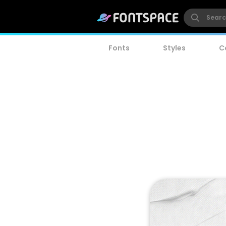
Fonts
Styles
C