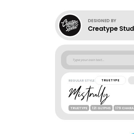
DESIGNED BY
Creatype Stud
REGULAR STYLE
TRUETYPE
TRUETYPE
121 GLYPHS
179 CHAR