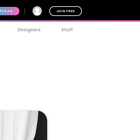
PLOAD
JOIN FREE
Designers
Stuff