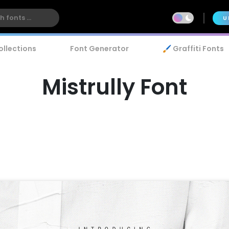
U
ollections
Font Generator
🖌️ Graffiti Fonts
Mistrully Font