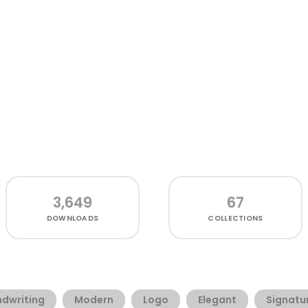
3,649
67
DOWNLOADS
COLLECTIONS
dwriting
Modern
Logo
Elegant
Signatu