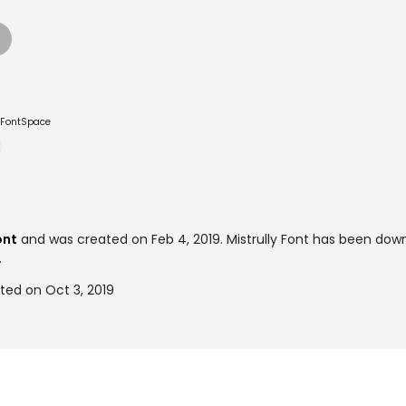
e FontSpace
ont
and was created on
Feb 4, 2019
. Mistrully Font has been do
.
ted on Oct 3, 2019