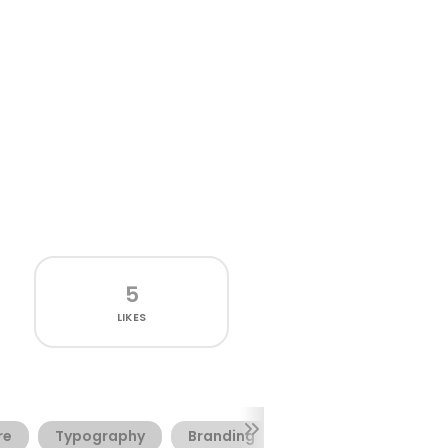
5
LIKES
re
Typography
Branding