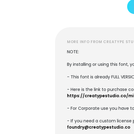
MORE INFO FROM CREATYPE STU
NOTE:
By installing or using this font
- This font is already FULL VE
- Here is the link to purchase c
https://creatypestudio.co/mis
- For Corporate use you have t
- If you need a custom license 
foundry@creatypestudio.co