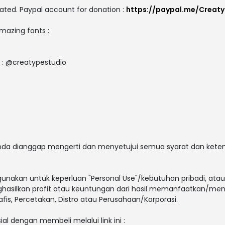
ated. Paypal account for donation :
https://paypal.me/Creat
amazing fonts :
e : @creatypestudio
 anda dianggap mengerti dan menyetujui semua syarat dan ket
gunakan untuk keperluan "Personal Use"/kebutuhan pribadi, atau
enghasilkan profit atau keuntungan dari hasil memanfaatkan/men
afis, Percetakan, Distro atau Perusahaan/Korporasi.
ial dengan membeli melalui link ini :