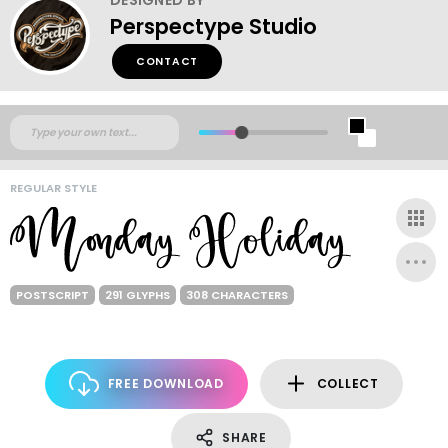
Perspectype Studio
CONTACT
REGULAR STYLE
POSTSCRIPT
291 GLYPHS
308 CHARACTERS
FREE DOWNLOAD
COLLECT
SHARE