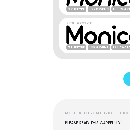
TRUETYPE
186 GLYPHS
193 CHAR
REGULAR STYLE
TRUETYPE
186 GLYPHS
193 CHAR
MORE INFO FROM EDRIC STUDIO
PLEASE READ THIS CAREFULLY :