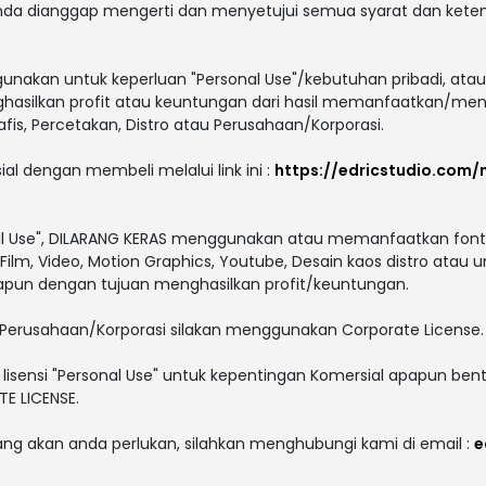
 anda dianggap mengerti dan menyetujui semua syarat dan ket
gunakan untuk keperluan "Personal Use"/kebutuhan pribadi, atau
enghasilkan profit atau keuntungan dari hasil memanfaatkan/men
afis, Percetakan, Distro atau Perusahaan/Korporasi.
ial dengan membeli melalui link ini :
https://edricstudio.com/
al Use", DILARANG KERAS menggunakan atau memanfaatkan font i
V, Film, Video, Motion Graphics, Youtube, Desain kaos distro atau 
papun dengan tujuan menghasilkan profit/keuntungan.
Perusahaan/Korporasi silakan menggunakan Corporate License.
lisensi "Personal Use" untuk kepentingan Komersial apapun bent
E LICENSE.
yang akan anda perlukan, silahkan menghubungi kami di email :
e