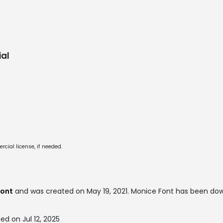
al
cial license, if needed.
ont
and was created on
May 19, 2021
. Monice Font has been do
d on Jul 12, 2025