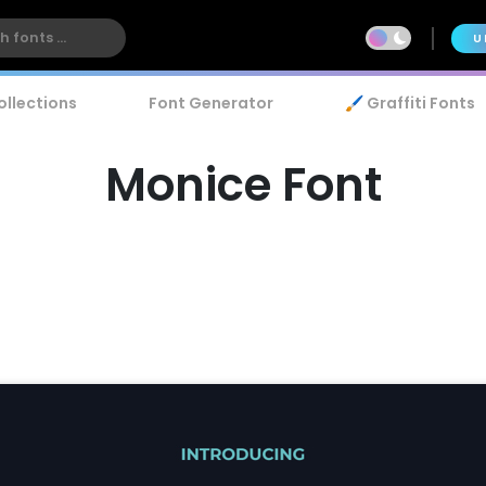
U
ollections
Font Generator
🖌️ Graffiti Fonts
Monice Font