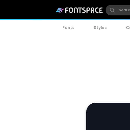
Fonts
Styles
C