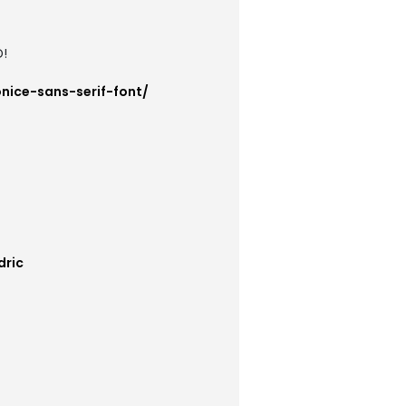
D!
nice-sans-serif-font/
dric