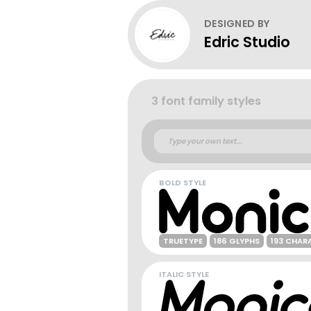
DESIGNED BY
Edric Studio
3 font family styles
BOLD STYLE
TRUETYPE
186 GLYPHS
193 CHAR
ITALIC STYLE