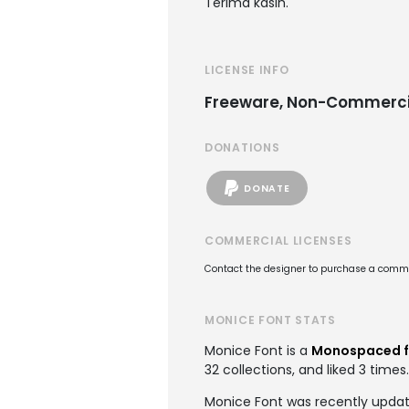
Terima kasih.
LICENSE INFO
Freeware, Non-Commerci
DONATIONS
DONATE
COMMERCIAL LICENSES
Contact the designer to purchase a commer
MONICE FONT STATS
Monice Font is a
Monospaced f
32 collections, and liked 3 times.
Monice Font was recently update