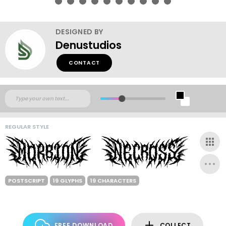
DESIGNED BY
Denustudios
CONTACT
REGULAR STYLE
POSTSCRIPT
19 GLYPHS
19 CHARACTERS
FREE DOWNLOAD
COLLECT