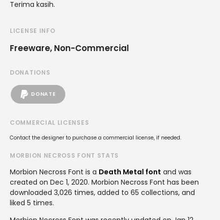
Terima kasih.
LICENSE INFO
Freeware, Non-Commercial
DONATIONS
DONATE
COMMERCIAL LICENSES
Contact the designer to purchase a commercial license, if needed.
MORBION NECROSS FONT STATS
Morbion Necross Font is a
Death Metal font
and was
created on
Dec 1, 2020
. Morbion Necross Font has been
downloaded 3,026 times, added to 65 collections, and
liked 5 times.
Morbion Necross Font was recently updated on Jan 12,