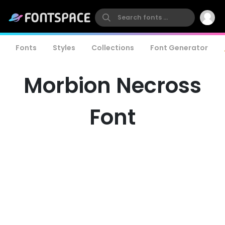
Fonts
Styles
Collections
Font Generator
Morbion Necross
Font