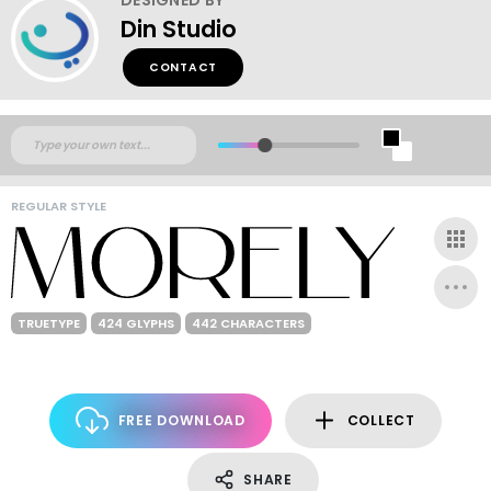
Din Studio
CONTACT
REGULAR STYLE
TRUETYPE
424 GLYPHS
442 CHARACTERS
FREE DOWNLOAD
COLLECT
SHARE