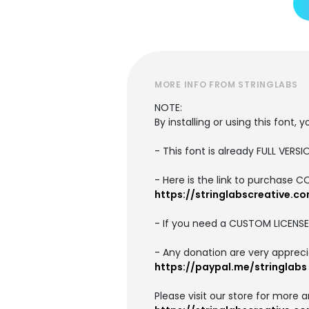
MORE INFO FROM STRINGLABS
NOTE:
By installing or using this font
- This font is already FULL VE
- Here is the link to purchase 
https://stringlabscreative.c
- If you need a CUSTOM LICENSE
- Any donation are very appreci
https://paypal.me/stringlabs
Please visit our store for more 