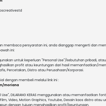
om
abscreativestd
 dan membaca persyaratan ini, anda dianggap mengerti dan men
awah ini:
gunakan untuk keperluan "Personal Use"/kebutuhan pribadi, atau
enghasilkan profit atau keuntungan dari hasil memanfaatkan/men
afis, Percetakan, Distro atau Perusahaan/Korporasi.
ial dengan membeli melalui link ini :
om/moriana
al Use", DILARANG KERAS menggunakan atau memanfaatkan font i
V, Film, Video, Motion Graphics, Youtube, Desain kaos distro atau 
papun dengan tujuan menghasilkan profit/keuntungan.