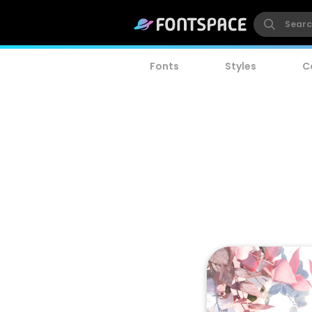
Fonts
Styles
C