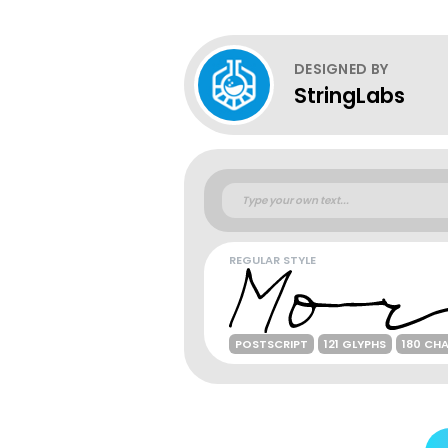
DESIGNED BY
StringLabs
REGULAR STYLE
POSTSCRIPT
121 GLYPHS
180 CH