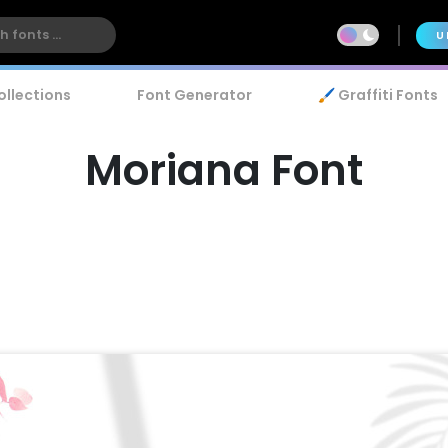
U
ollections
Font Generator
🖌️ Graffiti Fonts
Moriana Font