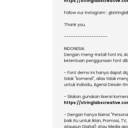
https://stringlabscreative.c
Follow our instagram : @stringl
Thank you.
-------------------
INDONESIA:
Dengan meng-install font ini,
ketentuan penggunaan font dib
- Font demo ini hanya dapat di
tidak "komersil", alias tidak m
untuk individu, Agensi Desain Gr
- Silakan gunakan lisensi komers
https://stringlabscreative.c
- Dengan hanya lisensi "Person
baik itu untuk Iklan, Promosi, T
ataupun Digital) atau Media a