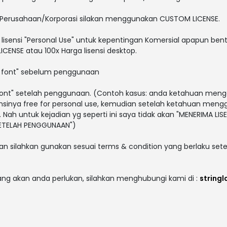
 Perusahaan/Korporasi silakan menggunakan CUSTOM LICENSE.
lisensi "Personal Use" untuk kepentingan Komersial apapun bent
CENSE atau 100x Harga lisensi desktop.
i font" sebelum penggunaan
i font" setelah penggunaan. (Contoh kasus: anda ketahuan men
sensinya free for personal use, kemudian setelah ketahuan men
. Nah untuk kejadian yg seperti ini saya tidak akan "MENERIMA LISE
 SETELAH PENGGUNAAN")
an silahkan gunakan sesuai terms & condition yang berlaku sete
yang akan anda perlukan, silahkan menghubungi kami di :
string