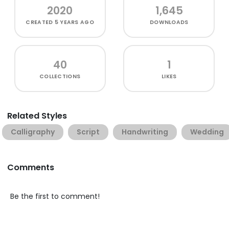
2020
1,645
CREATED
5 YEARS AGO
DOWNLOADS
40
1
COLLECTIONS
LIKES
Related Styles
Calligraphy
Script
Handwriting
Wedding
Comments
Be the first to comment!