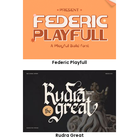
Federic Playfull
Rudra Great