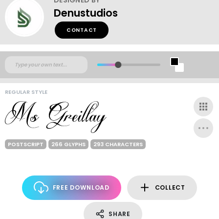
Denustudios
CONTACT
REGULAR STYLE
POSTSCRIPT
266 GLYPHS
293 CHARACTERS
FREE DOWNLOAD
COLLECT
SHARE