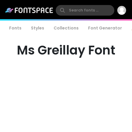
Fonts
Styles
Collections
Font Generator
Ms Greillay Font