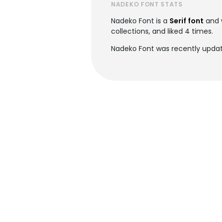
NADEKO FONT STATS
Nadeko Font is a
Serif font
and 
collections, and liked 4 times.
Nadeko Font was recently updat