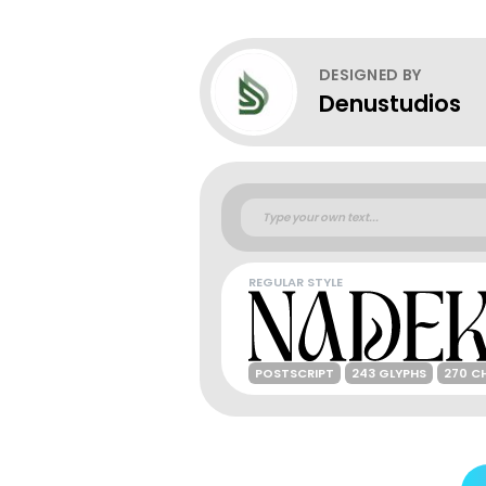
DESIGNED BY
Denustudios
REGULAR STYLE
POSTSCRIPT
243 GLYPHS
270 C