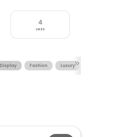
4
LIKES
Display
Fashion
Luxury