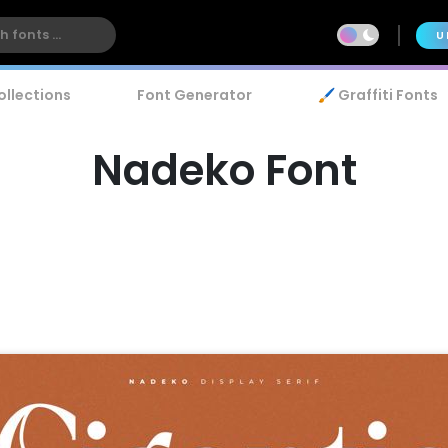
U
ollections
Font Generator
🖌️ Graffiti Fonts
Nadeko Font