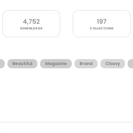
4,752
197
DOWNLOADS
COLLECTIONS
Beautiful
Magazine
Brand
Classy