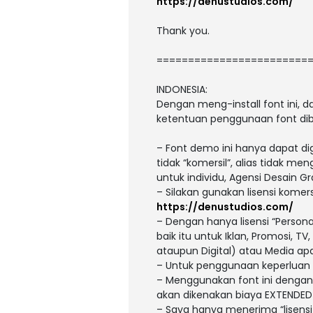
https://denustudios.com/
Thank you.
========================
INDONESIA:
Dengan meng-install font ini,
ketentuan penggunaan font dib
– Font demo ini hanya dapat di
tidak “komersil”, alias tidak m
untuk individu, Agensi Desain Gr
– Silakan gunakan lisensi komers
https://denustudios.com/
– Dengan hanya lisensi “Person
baik itu untuk Iklan, Promosi, T
ataupun Digital) atau Media a
– Untuk penggunaan keperluan
– Menggunakan font ini dengan 
akan dikenakan biaya EXTENDED L
– Saya hanya menerima “lisens