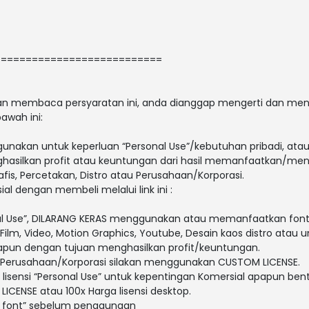
===========================
 dan membaca persyaratan ini, anda dianggap mengerti dan men
awah ini:
gunakan untuk keperluan “Personal Use”/kebutuhan pribadi, atau
enghasilkan profit atau keuntungan dari hasil memanfaatkan/men
afis, Percetakan, Distro atau Perusahaan/Korporasi.
ial dengan membeli melalui link ini :
al Use”, DILARANG KERAS menggunakan atau memanfaatkan font i
V, Film, Video, Motion Graphics, Youtube, Desain kaos distro atau 
papun dengan tujuan menghasilkan profit/keuntungan.
 Perusahaan/Korporasi silakan menggunakan CUSTOM LICENSE.
lisensi “Personal Use” untuk kepentingan Komersial apapun bent
ICENSE atau 100x Harga lisensi desktop.
i font” sebelum penggunaan