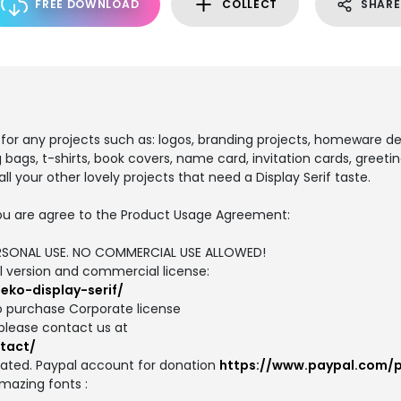
FREE DOWNLOAD
COLLECT
SHARE
le for any projects such as: logos, branding projects, homeware d
bags, t-shirts, book covers, name card, invitation cards, greetin
l your other lovely projects that need a Display Serif taste.
, you are agree to the Product Usage Agreement:
PERSONAL USE. NO COMMERCIAL USE ALLOWED!
ull version and commercial license:
eko-display-serif/
o purchase Corporate license
please contact us at
tact/
iated. Paypal account for donation
https://www.paypal.com/
amazing fonts :