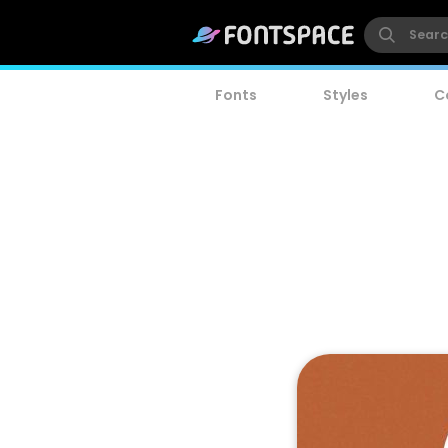
Fonts
Styles
C