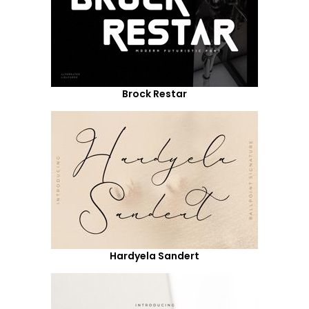
Brock Restar
Hardyela Sandert