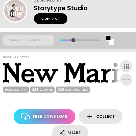
Storytype Studio
CONTACT
REGULAR STYLE
POSTSCRIPT
226 GLYPHS
238 CHARACTERS
FREE DOWNLOAD
COLLECT
SHARE