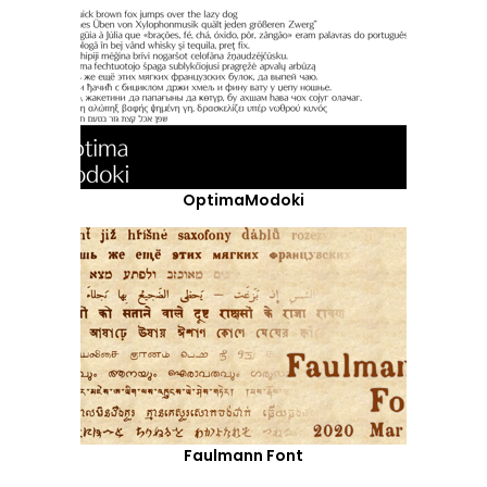
OptimaModoki
Faulmann Font