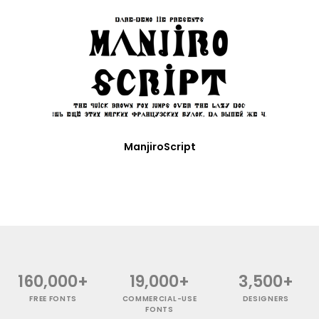
ManjiroScript
160,000+
19,000+
3,500+
FREE FONTS
COMMERCIAL-USE
DESIGNERS
FONTS