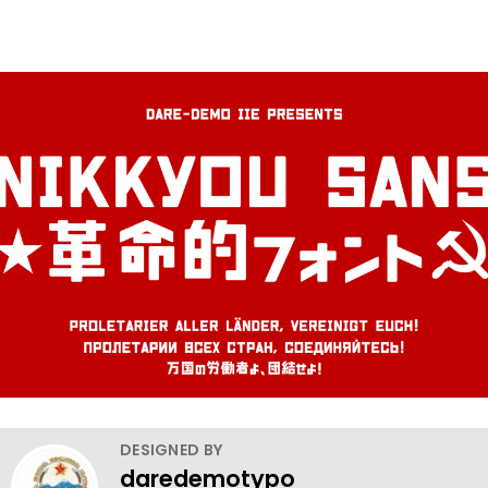
DESIGNED BY
daredemotypo