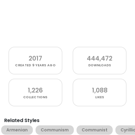
2017
444,472
CREATED
9 YEARS AGO
DOWNLOADS
1,226
1,088
COLLECTIONS
LIKES
Related Styles
Armenian
Communism
Communist
Cyrilli