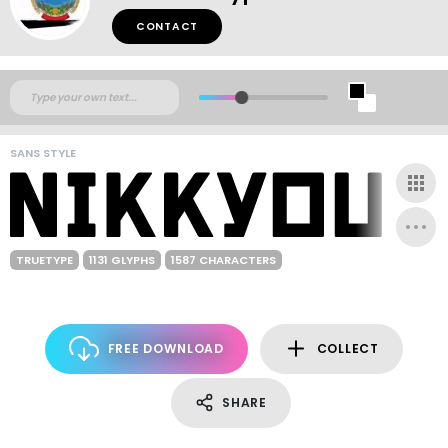
CONTACT
SANS STYLE
TRUETYPE
1131 GLYPHS
1587 CHARACTERS
FREE DOWNLOAD
COLLECT
SHARE