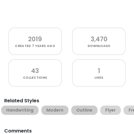
2019
3,470
CREATED
7 YEARS AGO
DOWNLOADS
43
1
COLLECTIONS
LIKES
Related Styles
Handwriting
Modern
Outline
Flyer
Fr
Comments