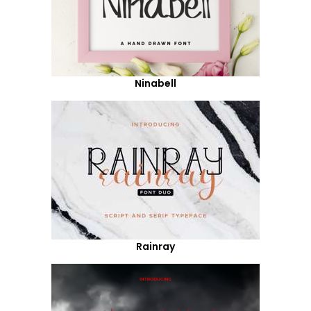
Ninabell
Rainray