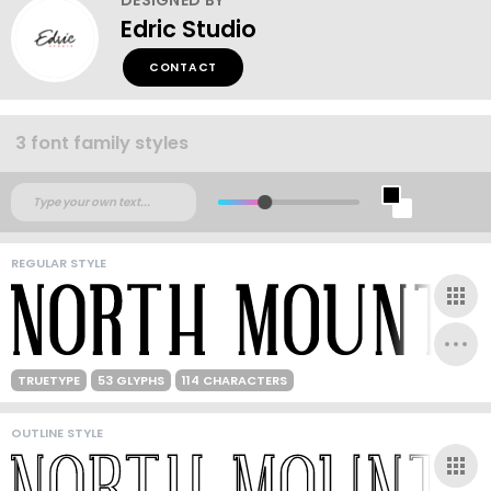
Edric Studio
CONTACT
3 font family styles
REGULAR STYLE
TRUETYPE
53 GLYPHS
114 CHARACTERS
OUTLINE STYLE