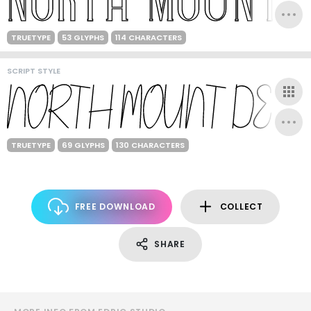
TRUETYPE
53 GLYPHS
114 CHARACTERS
SCRIPT STYLE
TRUETYPE
69 GLYPHS
130 CHARACTERS
FREE DOWNLOAD
COLLECT
SHARE