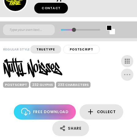
CONTACT
REGULAR STYLE
TRUETYPE
POSTSCRIPT
POSTSCRIPT
232 GLYPHS
233 CHARACTERS
FREE DOWNLOAD
COLLECT
SHARE