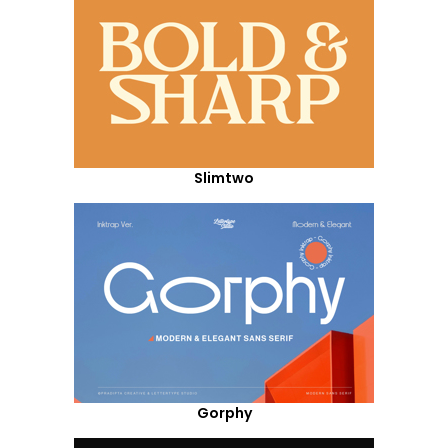
Slimtwo
Gorphy