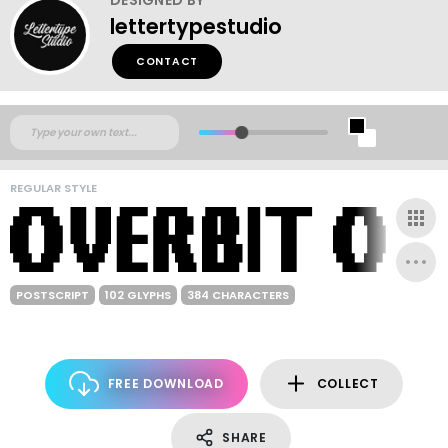
lettertypestudio
CONTACT
REGULAR STYLE
POSTSCRIPT
102 GLYPHS
384 CHARACTERS
FREE DOWNLOAD
COLLECT
SHARE