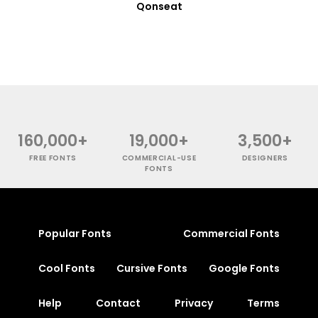
Qonseat
160,000+
19,000+
3,500+
FREE FONTS
COMMERCIAL-USE
DESIGNERS
FONTS
Popular Fonts
Commercial Fonts
Cool Fonts
Cursive Fonts
Google Fonts
Help
Contact
Privacy
Terms