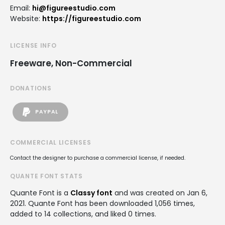
Email:
hi@figureestudio.com
Website:
https://figureestudio.com
LICENSE INFO
Freeware, Non-Commercial
DONATIONS
PAYPAL
COMMERCIAL LICENSES
Contact the designer to purchase a commercial license, if needed.
QUANTE FONT STATS
Quante Font is a
Classy font
and was created on
Jan 6,
2021
. Quante Font has been downloaded 1,056 times,
added to 14 collections, and liked 0 times.