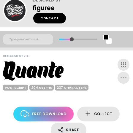
figuree
CONTACT
REGULAR STYLE
POSTSCRIPT
204 GLYPHS
237 CHARACTERS
FREE DOWNLOAD
COLLECT
SHARE