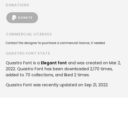
DONATIONS
DONATE
COMMERCIAL LICENSES
Contact the designer to purchase a commercial license, if needed.
QUASTRO FONT STATS
Quastro Font is a
Elegant font
and was created on
Mar 2,
2022
. Quastro Font has been downloaded 2,170 times,
added to 70 collections, and liked 2 times.
Quastro Font was recently updated on Sep 21, 2022