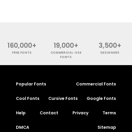
160,000+
19,000+
3,500+
FREE FONTS
COMMERCIAL-USE
DESIGNERS
FONTS
Popular Fonts
Commercial Fonts
Cool Fonts
Cursive Fonts
Google Fonts
Help
Contact
Privacy
Terms
DMCA
Sitemap