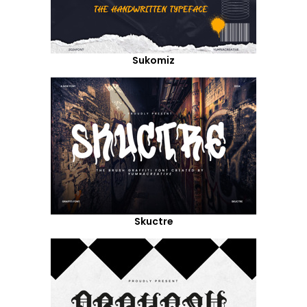
Sukomiz
Skuctre