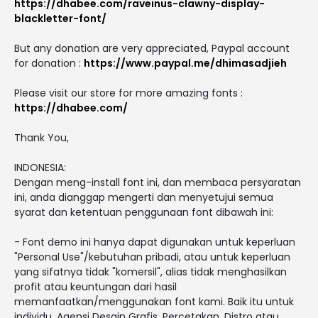
https://dhabee.com/raveinus-clawny-display-
blackletter-font/
But any donation are very appreciated, Paypal account
for donation :
https://www.paypal.me/dhimasadjieh
Please visit our store for more amazing fonts :
https://dhabee.com/
Thank You,
INDONESIA:
Dengan meng-install font ini, dan membaca persyaratan
ini, anda dianggap mengerti dan menyetujui semua
syarat dan ketentuan penggunaan font dibawah ini:
- Font demo ini hanya dapat digunakan untuk keperluan
"Personal Use"/kebutuhan pribadi, atau untuk keperluan
yang sifatnya tidak "komersil", alias tidak menghasilkan
profit atau keuntungan dari hasil
memanfaatkan/menggunakan font kami. Baik itu untuk
individu, Agensi Desain Grafis, Percetakan, Distro atau