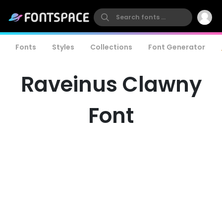
Fonts
Styles
Collections
Font Generator
Raveinus Clawny
Font