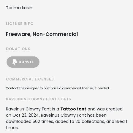
Terima kasih.
LICENSE INFO
Freeware, Non-Commercial
DONATIONS
DONATE
COMMERCIAL LICENSES
Contact the designer to purchase a commercial license, if needed.
RAVEINUS CLAWNY FONT STATS
Raveinus Clawny Font is a
Tattoo font
and was created
on
Oct 23, 2024
. Raveinus Clawny Font has been
downloaded 562 times, added to 20 collections, and liked 1
times.