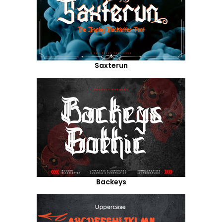
Saxterun
Backeys