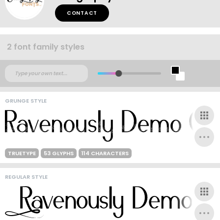
CONTACT
2 font family styles
GRUNGE STYLE
TRUETYPE
53 GLYPHS
114 CHARACTERS
REGULAR STYLE