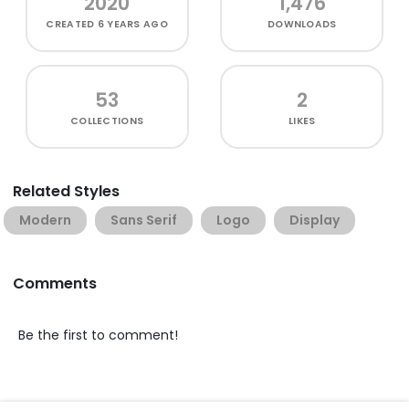
2020
1,476
CREATED
6 YEARS AGO
DOWNLOADS
53
2
COLLECTIONS
LIKES
Related Styles
Modern
Sans Serif
Logo
Display
Comments
Be the first to comment!