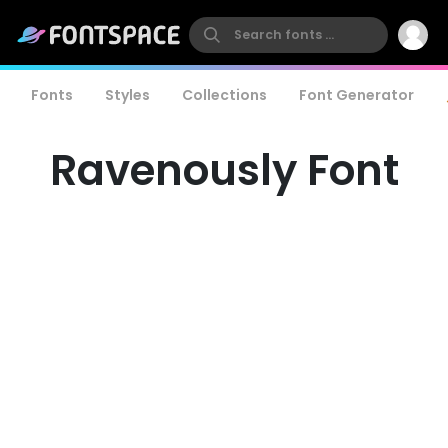
Fonts
Styles
Collections
Font Generator
Ravenously Font