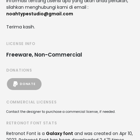
Informasi tentang Lisensi apa yang akan anda perlukan,
silahkan menghubungi kami di email :
noahtypestudio@gmail.com
Terima kasih.
LICENSE INFO
Freeware, Non-Commercial
DONATIONS
DONATE
COMMERCIAL LICENSES
Contact the designer to purchase a commercial license, if needed.
RETRONOT FONT STATS
Retronot Font is a
Galaxy font
and was created on
Apr 10,
2023
. Retronot Font has been downloaded 2,471 times,