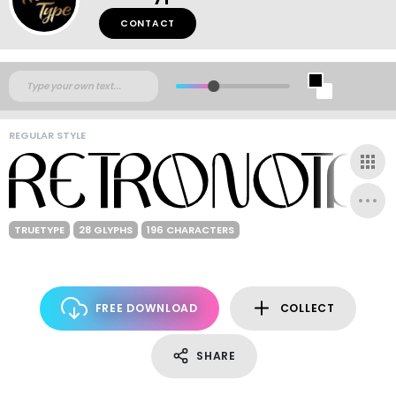
CONTACT
REGULAR STYLE
TRUETYPE
28 GLYPHS
196 CHARACTERS
FREE DOWNLOAD
COLLECT
SHARE