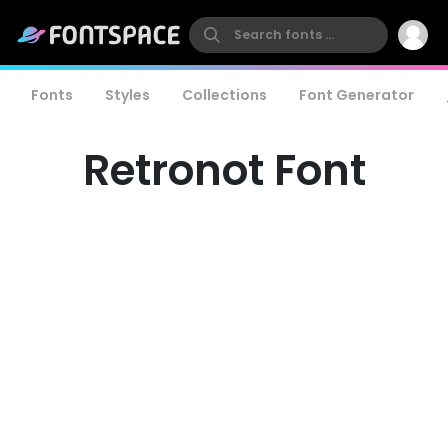
Fonts
Styles
Collections
Font Generator
Retronot Font