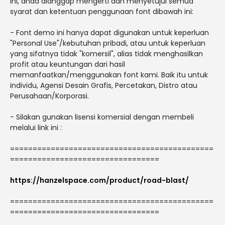
ini, anda dianggap mengerti dan menyetujui semua
syarat dan ketentuan penggunaan font dibawah ini:
- Font demo ini hanya dapat digunakan untuk keperluan
"Personal Use"/kebutuhan pribadi, atau untuk keperluan
yang sifatnya tidak "komersil", alias tidak menghasilkan
profit atau keuntungan dari hasil
memanfaatkan/menggunakan font kami. Baik itu untuk
individu, Agensi Desain Grafis, Percetakan, Distro atau
Perusahaan/Korporasi.
- Silakan gunakan lisensi komersial dengan membeli
melalui link ini :
=============================================
=================================
https://hanzelspace.com/product/road-blast/
=============================================
=================================