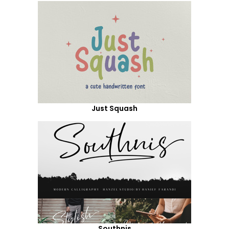
Just Squash
Southnis