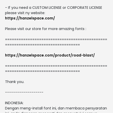
- If you need a CUSTOM LICENSE or CORPORATE LICENSE
please visit ny website:
https://hanzelspace.com/
Please visit our store for more amazing fonts :
=============================================
=================================
https://hanzelspace.com/product/road-blast/
=============================================
=================================
Thank you.
-------------------
INDONESIA:
Dengan meng-install font ini, dan membaca persyaratan