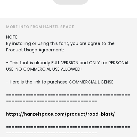
MORE INFO FROM HANZEL SPACE
NOTE:
By installing or using this font, you are agree to the
Product Usage Agreement:
- This font is already FULL VERSION and ONLY for PERSONAL
USE. NO COMMERCIAL USE ALLOWED!
- Here is the link to purchase COMMERCIAL LICENSE:
=============================================
=================================
https://hanzelspace.com/product/road-blast/
=============================================
=================================