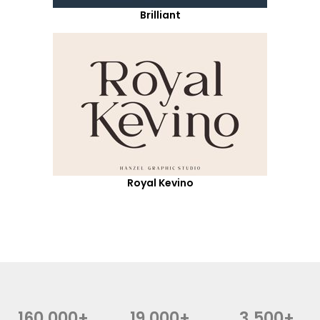
Brilliant
Royal Kevino
160,000+
19,000+
3,500+