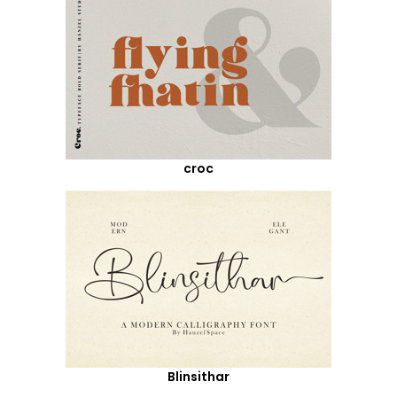
croc
Blinsithar