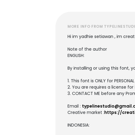
MORE INFO FROM TYPELINESTUD
Hi im yadhie setiawan , im creat
Note of the author
ENGLISH:
By installing or using this font
1. This font is ONLY for PERSO
2. You are requires a license 
3. CONTACT ME before any Prom
Email :
typelinestudio@gmail
Creative market :
https://crea
INDONESIA: