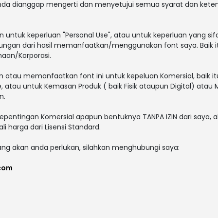
 anda dianggap mengerti dan menyetujui semua syarat dan ket
n untuk keperluan "Personal Use", atau untuk keperluan yang sifat
ungan dari hasil memanfaatkan/menggunakan font saya. Baik itu
haan/Korporasi.
tau memanfaatkan font ini untuk kepeluan Komersial, baik itu u
e, atau untuk Kemasan Produk ( baik Fisik ataupun Digital) ata
n.
kepentingan Komersial apapun bentuknya TANPA IZIN dari saya, 
i harga dari Lisensi Standard.
yang akan anda perlukan, silahkan menghubungi saya:
.com