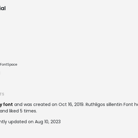
al
e FontSpace
TS
y font
and was created on
Oct 16, 2019
. Ruthligos sillentin Fon
and liked 5 times.
ently updated on Aug 10, 2023