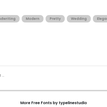
dwriting
Modern
Pretty
Wedding
Elega
More Free Fonts by typelinestudio