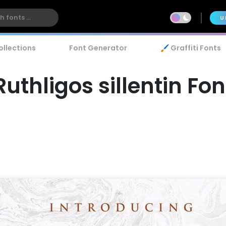
U
ollections
Font Generator
🖌️ Graffiti Fonts
Ruthligos sillentin Fon