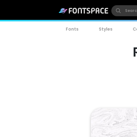
Fonts
Styles
C