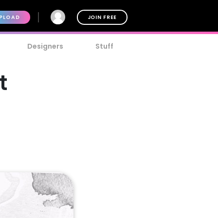
PLOAD
JOIN FREE
Designers
Stuff
t