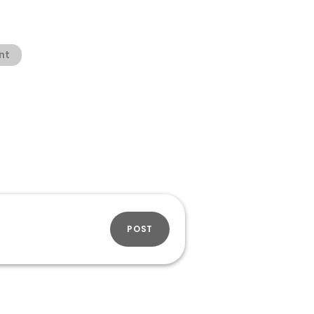
nt
POST