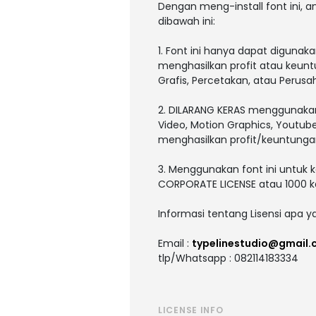
Dengan meng-install font ini,
dibawah ini:
1. Font ini hanya dapat digunaka
menghasilkan profit atau keunt
Grafis, Percetakan, atau Perusa
2. DILARANG KERAS menggunakan a
Video, Motion Graphics, Youtub
menghasilkan profit/keuntunga
3. Menggunakan font ini untuk 
CORPORATE LICENSE atau 1000 kal
Informasi tentang Lisensi apa 
Email :
typelinestudio@gmail
tlp/Whatsapp : 082114183334
LICENSE INFO