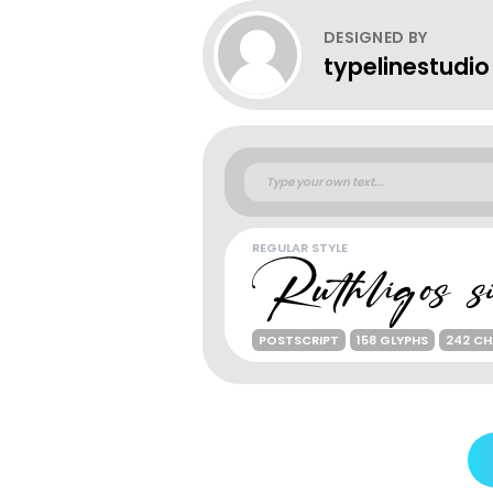
DESIGNED BY
typelinestudio
REGULAR STYLE
POSTSCRIPT
158 GLYPHS
242 C