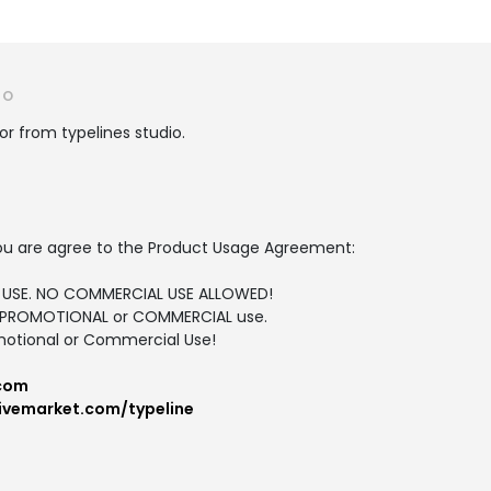
IO
or from typelines studio.
, you are agree to the Product Usage Agreement:
NAL USE. NO COMMERCIAL USE ALLOWED!
for PROMOTIONAL or COMMERCIAL use.
otional or Commercial Use!
.com
tivemarket.com/typeline