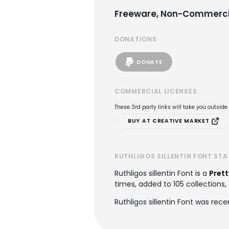
Freeware, Non-Commerci
DONATIONS
DONATE
COMMERCIAL LICENSES
These 3rd party links will take you outsid
BUY AT CREATIVE MARKET
RUTHLIGOS SILLENTIN FONT STA
Ruthligos sillentin Font is a
Prett
times, added to 105 collections, 
Ruthligos sillentin Font was rec