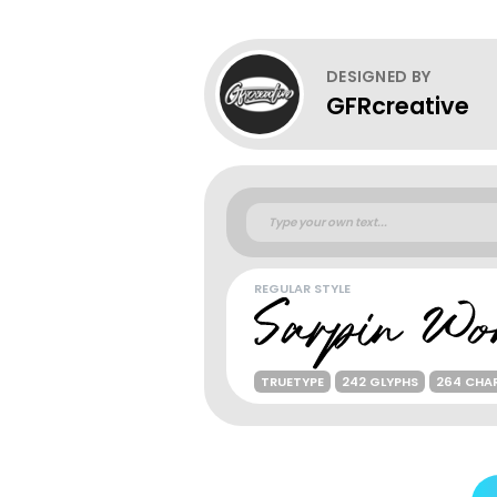
DESIGNED BY
GFRcreative
REGULAR STYLE
TRUETYPE
242 GLYPHS
264 CHA