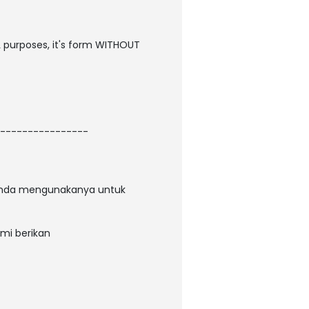
L purposes, it's form WITHOUT
----------------
anda mengunakanya untuk
ami berikan