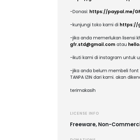
-Donasi:
https://paypal.me/G
-kunjungi toko kami di
https://
-jika anda memerlukan lisensi k
gfr.std@gmail.com
atau
hell
-ikuti kami di instagram untuk
-jika anda belum membeli font 
TANPA IZIN dari kami. akan dik
terimakasih
LICENSE INFO
Freeware, Non-Commerci
DONATIONS