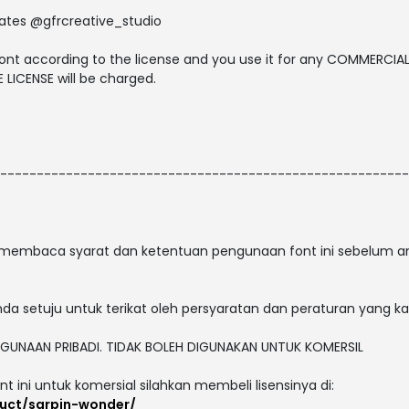
dates @gfrcreative_studio
font according to the license and you use it for any COMMERCIA
LICENSE will be charged.
--------------------------------------------------------
membaca syarat dan ketentuan pengunaan font ini sebelum 
nda setuju untuk terikat oleh persyaratan dan peraturan yang k
PENGUNAAN PRIBADI. TIDAK BOLEH DIGUNAKAN UNTUK KOMERSIL
t ini untuk komersial silahkan membeli lisensinya di:
duct/sarpin-wonder/