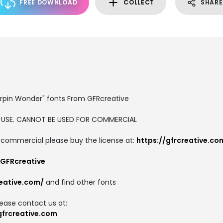
FREE DOWNLOAD
COLLECT
SHARE
rpin Wonder" fonts From GFRcreative
NAL USE. CANNOT BE USED FOR COMMERCIAL
or commercial please buy the license at:
https://gfrcreative.c
/GFRcreative
reative.com/
and find other fonts
lease contact us at:
gfrcreative.com