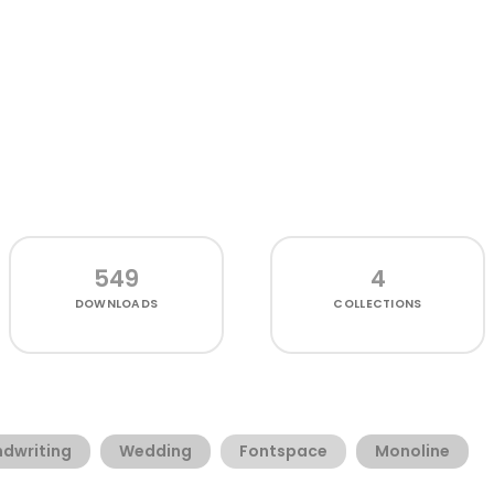
549
4
DOWNLOADS
COLLECTIONS
dwriting
Wedding
Fontspace
Monoline