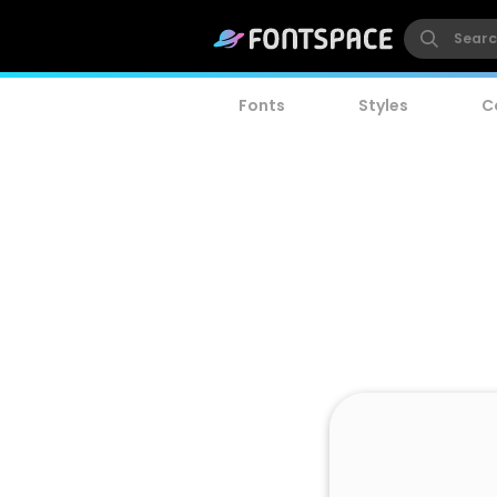
Fonts
Styles
C