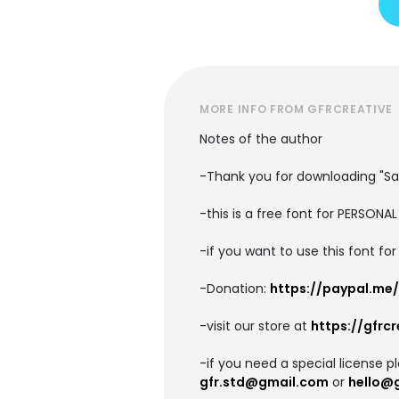
MORE INFO FROM GFRCREATIVE
Notes of the author
-Thank you for downloading "Sa
-this is a free font for PERSO
-if you want to use this font f
-Donation:
https://paypal.me
-visit our store at
https://gfrc
-if you need a special license p
gfr.std@gmail.com
or
hello@