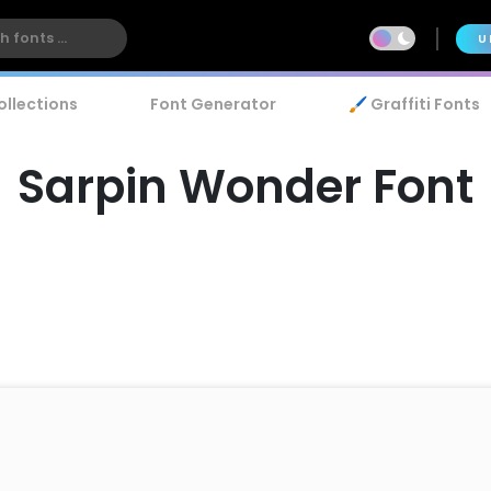
U
ollections
Font Generator
🖌️ Graffiti Fonts
Sarpin Wonder Font