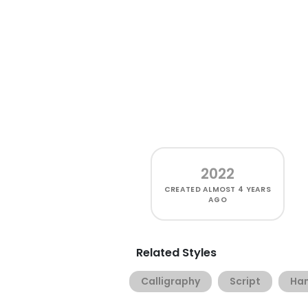
2022
CREATED
ALMOST 4 YEARS
AGO
Related Styles
Calligraphy
Script
Han