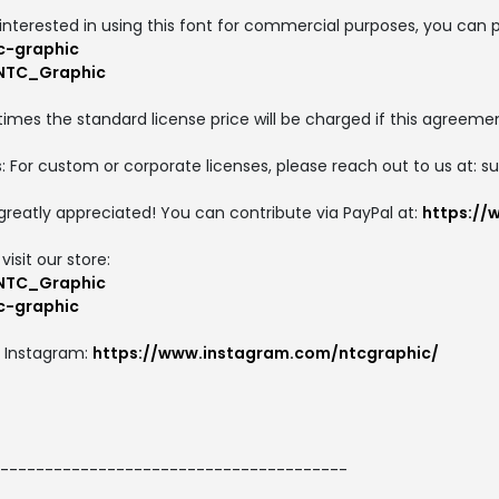
interested in using this font for commercial purposes, you can p
c-graphic
/NTC_Graphic
 times the standard license price will be charged if this agreemen
 For custom or corporate licenses, please reach out to us at: 
greatly appreciated! You can contribute via PayPal at:
https://
isit our store:
/NTC_Graphic
c-graphic
n Instagram:
https://www.instagram.com/ntcgraphic/
---------------------------------------