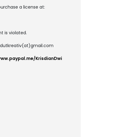
urchase a license at:
t is violated.
sudutkreativ(at)gmail.com
www.paypal.me/KrisdianDwi