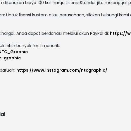
ikenakan biaya 100 kali harga Lisensi Standar jika melanggar per
n: Untuk lisensi kustom atau perusahaan, silakan hubungi kami di
dihargai. Anda dapat berdonasi melalui akun PayPal di:
https://
tuk lebih banyak font menarik:
/NTC_Graphic
c-graphic
mbaruan:
https://www.instagram.com/ntcgraphic/
al