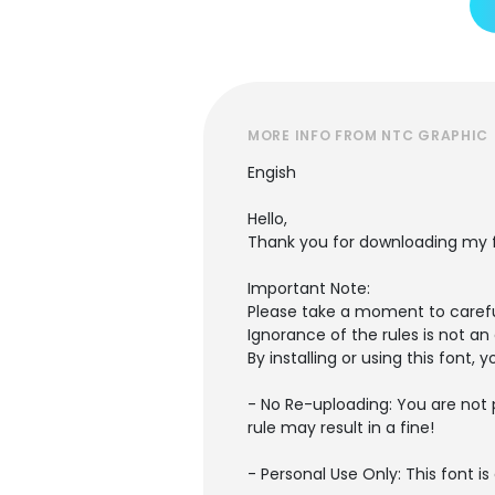
MORE INFO FROM NTC GRAPHIC
Engish
Hello,
Thank you for downloading my 
Important Note:
Please take a moment to careful
Ignorance of the rules is not an
By installing or using this font
- No Re-uploading: You are not p
rule may result in a fine!
- Personal Use Only: This font i