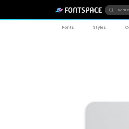
Fonts
Styles
C