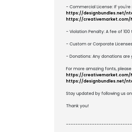
- Commercial License: If you're 
https://designbundles.net/nt
https://creativemarket.com
- Violation Penalty: A fee of 100
- Custom or Corporate Licenses:
- Donations: Any donations are 
For more amazing fonts, please v
https://creativemarket.com
https://designbundles.net/nt
Stay updated by following us o
Thank you!
----------------------------