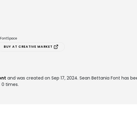
e FontSpace
BUY AT CREATIVE MARKET
ont
and was created on
Sep 17, 2024
. Sean Bettania Font has b
 0 times.