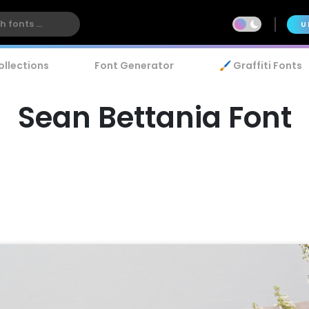
U
ollections
Font Generator
🖌️ Graffiti Fonts
Sean Bettania Font