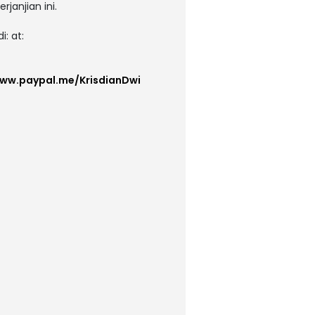
janjian ini.
: at:
www.paypal.me/KrisdianDwi