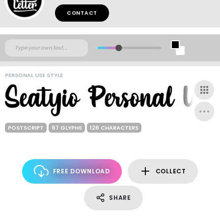
CONTACT
PERSONAL USE STYLE
POSTSCRIPT
67 GLYPHS
126 CHARACTERS
FREE DOWNLOAD
COLLECT
SHARE