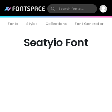
Fonts
Styles
Collections
Font Generator
Seatyio Font