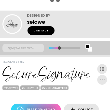
DESIGNED BY
selawe
CONTACT
REGULAR STYLE
TRUETYPE
201 GLYPHS
220 CHARACTERS
FREE DOWNLOAD
COLLECT