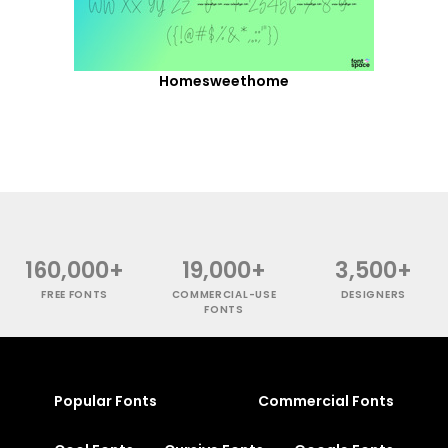
Homesweethome
160,000+
19,000+
3,500+
FREE FONTS
COMMERCIAL-USE
DESIGNERS
FONTS
Popular Fonts
Commercial Fonts