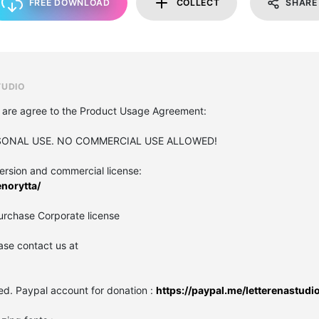
FREE DOWNLOAD
COLLECT
SHARE
TUDIO
you are agree to the Product Usage Agreement:
PERSONAL USE. NO COMMERCIAL USE ALLOWED!
 version and commercial license:
enorytta/
urchase Corporate license
ase contact us at
ed. Paypal account for donation :
https://paypal.me/letterenastudi