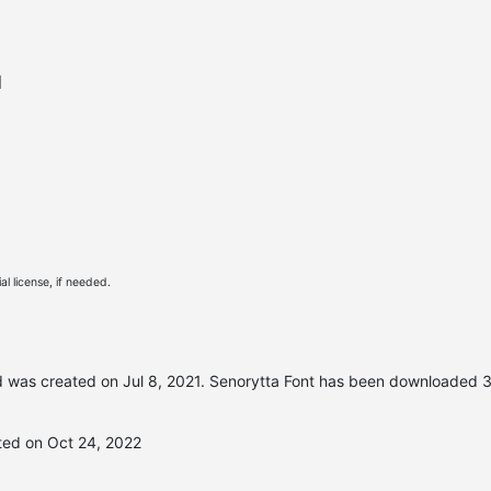
l
l license, if needed.
 was created on
Jul 8, 2021
. Senorytta Font has been downloaded 39
ted on Oct 24, 2022