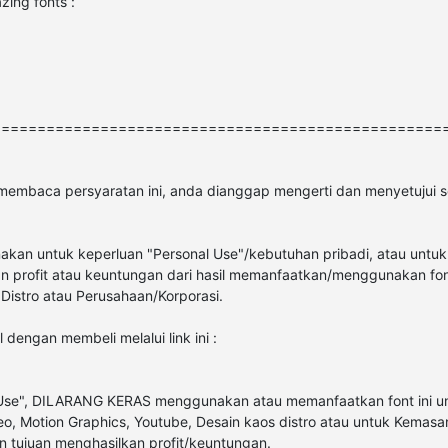
zing fonts :
==================================================
n membaca persyaratan ini, anda dianggap mengerti dan menyetujui 
nakan untuk keperluan "Personal Use"/kebutuhan pribadi, atau untuk
kan profit atau keuntungan dari hasil memanfaatkan/menggunakan font 
 Distro atau Perusahaan/Korporasi.
 dengan membeli melalui link ini :
 Use", DILARANG KERAS menggunakan atau memanfaatkan font ini unt
ideo, Motion Graphics, Youtube, Desain kaos distro atau untuk Kemasa
n tujuan menghasilkan profit/keuntungan.