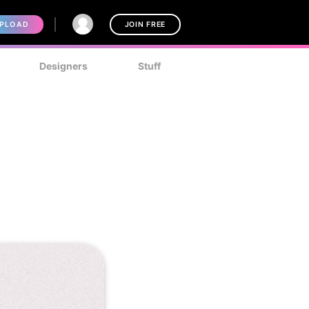
PLOAD
JOIN FREE
Designers
Stuff