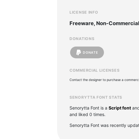
LICENSE INFO
Freeware, Non-Commercia
DONATIONS
DONATE
COMMERCIAL LICENSES
Contact the designer to purchase a commercia
SENORYTTA FONT STATS
Senorytta Font is a
Script font
and
and liked 0 times.
Senorytta Font was recently upda