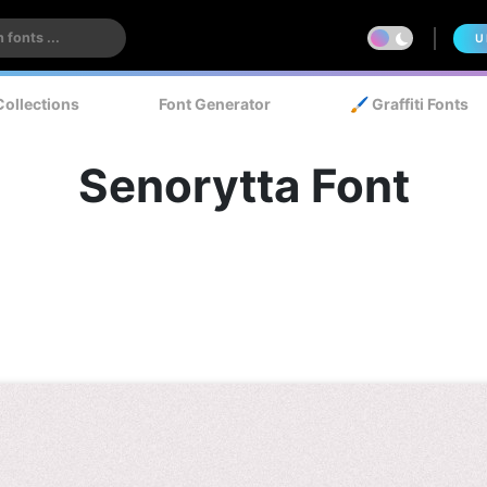
U
Collections
Font Generator
🖌️ Graffiti Fonts
Senorytta Font