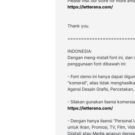
Please visit our store for more ama
https://letterena.com/
Thank you.
========================
INDONESIA:
Dengan meng-install font ini, da
penggunaan font dibawah ini:
- Font demo ini hanya dapat digu
"komersil", alias tidak menghasil
Agensi Desain Grafis, Percetakan,
- Silakan gunakan lisensi komersial
https://letterena.com/
- Dengan hanya lisensi "Personal
untuk Iklan, Promosi, TV, Film, V
Digital) atau Media apapun denga