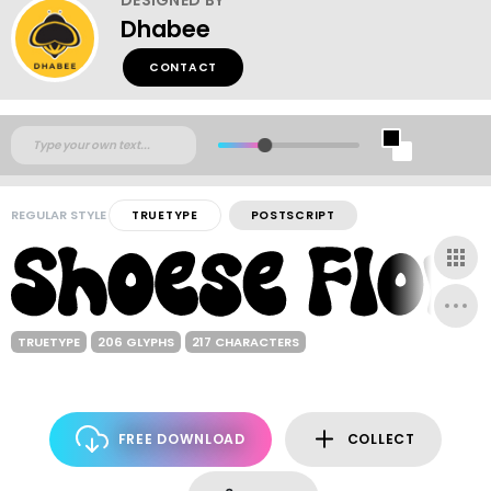
Dhabee
CONTACT
REGULAR STYLE
TRUETYPE
POSTSCRIPT
TRUETYPE
206 GLYPHS
217 CHARACTERS
FREE DOWNLOAD
COLLECT