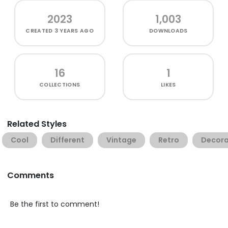
2023
1,003
CREATED
3 YEARS AGO
DOWNLOADS
16
1
COLLECTIONS
LIKES
Related Styles
Cool
Different
Vintage
Retro
Decora
Comments
Be the first to comment!