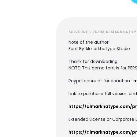
MORE INFO FROM ALMARKHATYP
Note of the author
Font By Almarkhatype Studio
Thank for downloading
NOTE: This demo font is for PER
Paypal account for donation :
h
Link to purchase full version and
https://almarkhatype.com/p
Extended License or Corporate L
https://almarkhatype.com/p