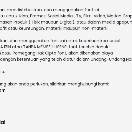
n, mendistribusikan, dan menggunakan font ini
tu untuk Iklan, Promosi Sosial Media , TV, Film, Video, Motion Grap
masan Produk ( Fisik maupun Digital), atau dalam media apapu
fit atau keuntungan, materiil maupun non-materiil.
kan, dan menggunakan font ini untuk keperluan komersial
 IZIN atau TANPA MEMBELI LISENSI font terlebih dahulu
/atau Pemegang Hak Cipta font, akan dikenakan biaya
ai dengan ketentuan yang telah diatur dalam Undang-Undang N
ia.
yang akan anda perlukan, silahkan menghubungi kami:
com
al