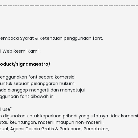
--------------------------------------------------------
embaca Syarat & Ketentuan penggunaan font,
gi Web Resmi Kami :
roduct/signamaestro/
ggunakan font secara komersial.
 untuk sebuah pelanggaran hukum.
anda dianggap mengerti dan menyetujui
gunaan font dibawah ini:
l Use".
h digunakan untuk keperluan pribadi yang sifatnya tidak komersil
 atau keuntungan, materiil maupun non-materiil.
dual, Agensi Desain Grafis & Periklanan, Percetakan,