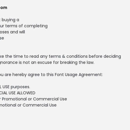
com
t buying a
our terms of completing
ses and will
se
ake the time to read any terms & conditions before deciding
gnorance is not an excuse for breaking the law.
, you are hereby agree to this Font Usage Agreement:
L USE purposes.
IAL USE ALLOWED
or Promotional or Commercial Use
motional or Commercial Use