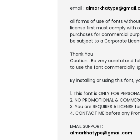
email :
almarkhatype@gmail.
all forms of use of fonts withou
license first must comply with 
purchases for commercial purpo
be subject to a Corporate Licen
Thank You
Caution : Be very careful and t
to use the font commercially. I
By installing or using this font
1. This font is ONLY FOR PERSONA
2. NO PROMOTIONAL & COMMERC
3. You are REQUIRES A LICENSE f
4. CONTACT ME before any Pro
EMAIL SUPPORT:
almarkhatype@gmail.com