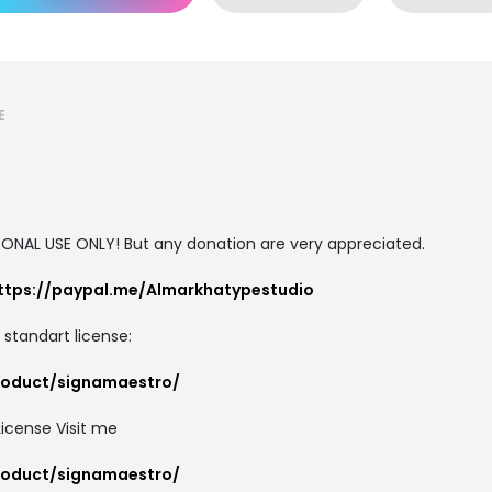
E
SONAL USE ONLY! But any donation are very appreciated.
ttps://paypal.me/Almarkhatypestudio
 standart license:
roduct/signamaestro/
icense Visit me
roduct/signamaestro/