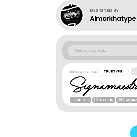
DESIGNED BY
Almarkhatype
REGULAR STYLE
TRUETYPE
TRUETYPE
191 GLYPHS
252 CHAR