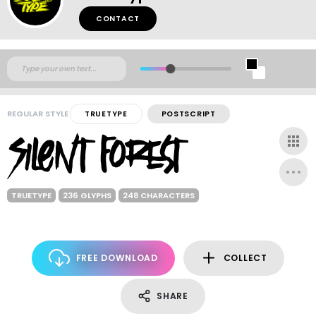
CONTACT
REGULAR STYLE
TRUETYPE
POSTSCRIPT
TRUETYPE
236 GLYPHS
248 CHARACTERS
FREE DOWNLOAD
COLLECT
SHARE