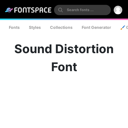
Fonts
Styles
Collections
Font Generator
🖌️ 
Sound Distortion
Font