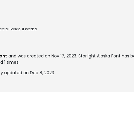
cial license, if needed.
font
and was created on
Nov 17, 2023
. Starlight Alaska Font has
d 1 times.
tly updated on Dec 8, 2023