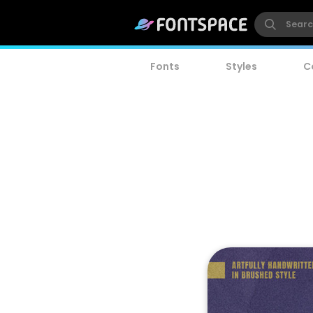
Fonts
Styles
C