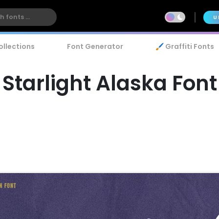
U
ollections
Font Generator
🖌️ Graffiti Fonts
Starlight Alaska Font