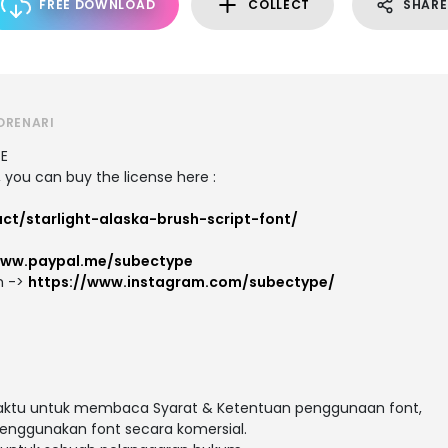
FREE DOWNLOAD
COLLECT
SHARE
ORENARI
SE
 you can buy the license here :
ct/starlight-alaska-brush-script-font/
www.paypal.me/subectype
m ->
https://www.instagram.com/subectype/
waktu untuk membaca Syarat & Ketentuan penggunaan font,
ggunakan font secara komersial.