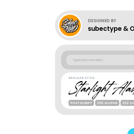
DESIGNED BY
subectype & O
REGULAR STYLE
POSTSCRIPT
220 GLYPHS
222 C