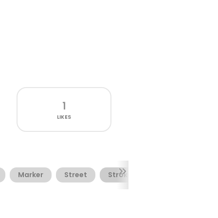
1
LIKES
Marker
Street
Stroke