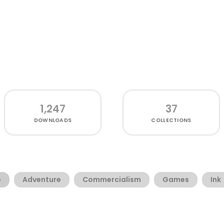
1,247
37
DOWNLOADS
COLLECTIONS
e
Adventure
Commercialism
Games
Ink