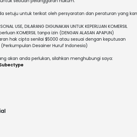
 untuk sebuah pelanggaran hukum.
da setuju untuk terikat oleh persyaratan dan peraturan yang ka
ERSONAL USE, DILARANG DIGUNAKAN UNTUK KEPERLUAN KOMERSIL
eperluan KOMERSIL tanpa izin (DENGAN ALASAN APAPUN)
ran hak cipta senilai $5000 atau sesuai dengan keputusan
I (Perkumpulan Desainer Huruf Indonesia)
yang akan anda perlukan, silahkan menghubungi saya:
Subectype
al