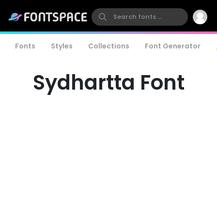
Fonts
Styles
Collections
Font Generator
Sydhartta Font