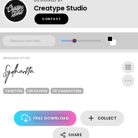
Creatype Studio
CONTACT
REGULAR STYLE
TRUETYPE
128 GLYPHS
131 CHARACTERS
FREE DOWNLOAD
COLLECT
SHARE