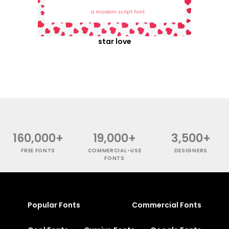
star love
160,000+
19,000+
3,500+
FREE FONTS
COMMERCIAL-USE
DESIGNERS
FONTS
Popular Fonts
Commercial Fonts