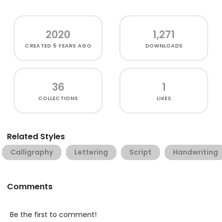
2020
1,271
CREATED
5 YEARS AGO
DOWNLOADS
36
1
COLLECTIONS
LIKES
Related Styles
Calligraphy
Lettering
Script
Handwriting
Comments
Be the first to comment!