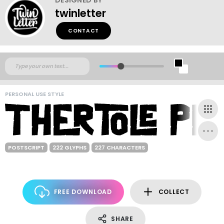
twinletter
CONTACT
PERSONAL USE STYLE
POSTSCRIPT
222 GLYPHS
227 CHARACTERS
FREE DOWNLOAD
COLLECT
SHARE