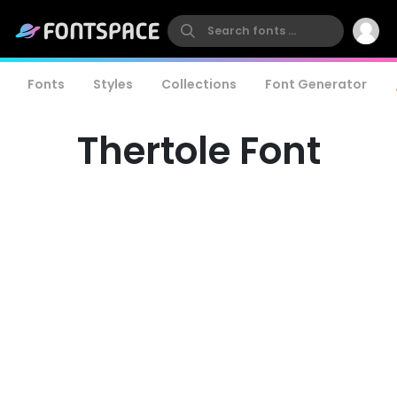
Fonts
Styles
Collections
Font Generator
Thertole Font