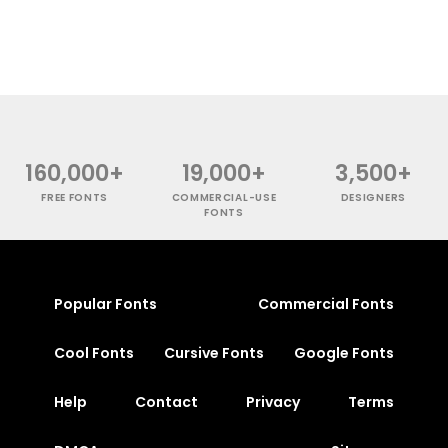
160,000+
19,000+
3,500+
FREE FONTS
COMMERCIAL-USE
DESIGNERS
FONTS
Popular Fonts
Commercial Fonts
Cool Fonts
Cursive Fonts
Google Fonts
Help
Contact
Privacy
Terms