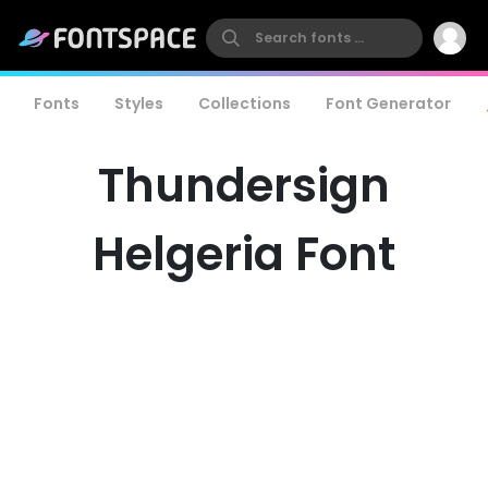
Fonts
Styles
Collections
Font Generator
Thundersign
Helgeria Font