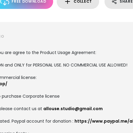
FREE DOWNLOAD
COLLECT
SHARE
IO
, you are agree to the Product Usage Agreement:
RSION and ONLY for PERSONAL USE. NO COMMERCIAL USE ALLOWED!
ommercial license:
hop/
o purchase Corporate license
 please contact us at
allouse.studio@gmail.com
ated. Paypal account for donation :
https://www.paypal.me/al