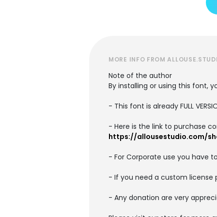
MORE INFO FROM ALLOUSE.STUD
Note of the author
By installing or using this font
- This font is already FULL VE
- Here is the link to purchase c
https://allousestudio.com/s
- For Corporate use you have t
- If you need a custom license
- Any donation are very appreci