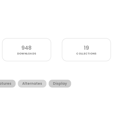
948
19
DOWNLOADS
COLLECTIONS
atures
Alternates
Display