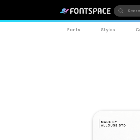
Fonts
Styles
C