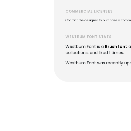
COMMERCIAL LICENSES
Contact the designer to purchase a commer
WESTBUM FONT STATS
Westbum Font is a
Brush font
a
collections, and liked 1 times.
Westbum Font was recently upd