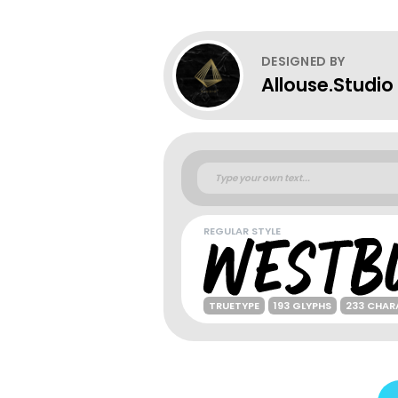
DESIGNED BY
Allouse.Studio
REGULAR STYLE
TRUETYPE
193 GLYPHS
233 CHAR