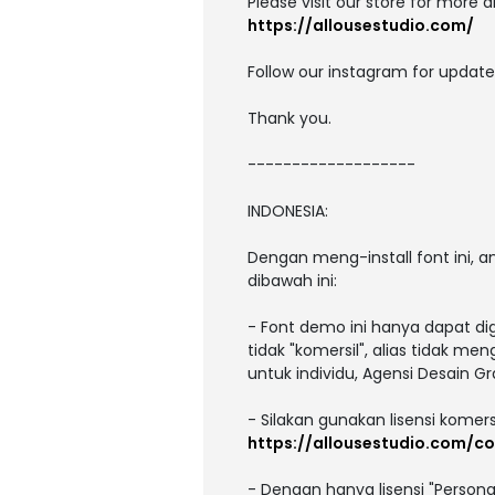
Please visit our store for more 
https://allousestudio.com/
Follow our instagram for update
Thank you.
-------------------
INDONESIA:
Dengan meng-install font ini,
dibawah ini:
- Font demo ini hanya dapat di
tidak "komersil", alias tidak m
untuk individu, Agensi Desain Gr
- Silakan gunakan lisensi komers
https://allousestudio.com/c
- Dengan hanya lisensi "Person