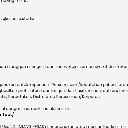
amazing fonts :
 : @allouse.studio
 anda dianggap mengerti dan menyetujui semua syarat dan ket
gunakan untuk keperluan "Personal Use"/kebutuhan pribadi, atau
enghasilkan profit atau keuntungan dari hasil memanfaatkan/men
afis, Percetakan, Distro atau Perusahaan/Korporasi.
ial dengan membeli melalui link ini :
ontact/
al Use", DILARANG KERAS menggunakan atau memanfaatkan font i