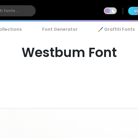
U
ollections
Font Generator
🖌️ Graffiti Fonts
Westbum Font