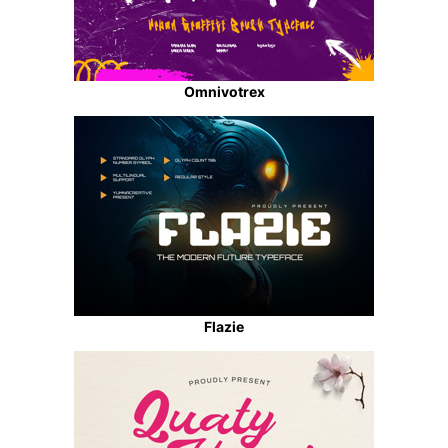
Omnivotrex
Flazie