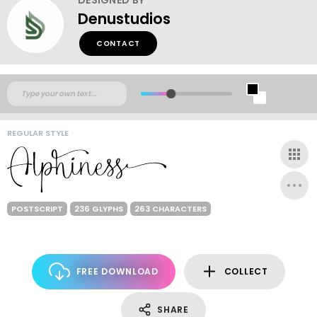
Denustudios
CONTACT
REGULAR STYLE
POSTSCRIPT
236 GLYPHS
263 CHARACTERS
FREE DOWNLOAD
COLLECT
SHARE