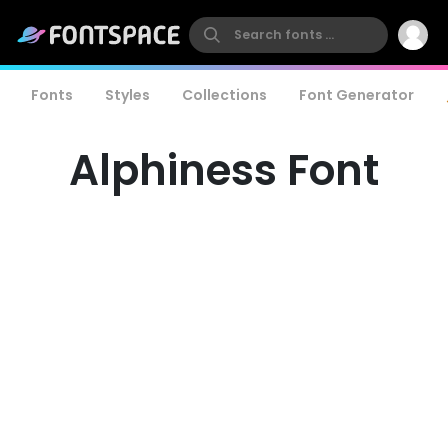
Fonts
Styles
Collections
Font Generator
Alphiness Font