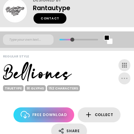
Rantautype
CONTACT
REGULAR STYLE
TRUETYPE
91 GLYPHS
152 CHARACTERS
FREE DOWNLOAD
COLLECT
SHARE