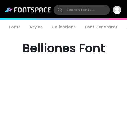
Fonts
Styles
Collections
Font Generator
Belliones Font