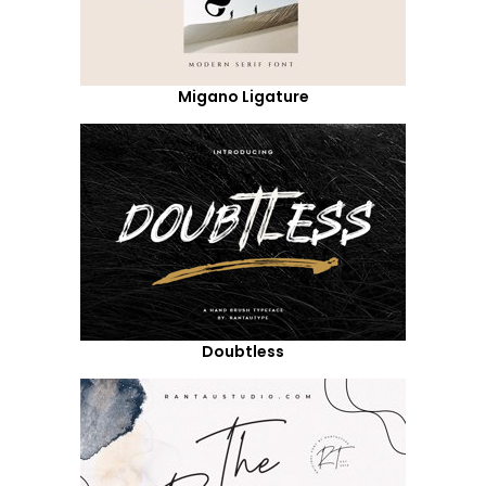
Migano Ligature
Doubtless