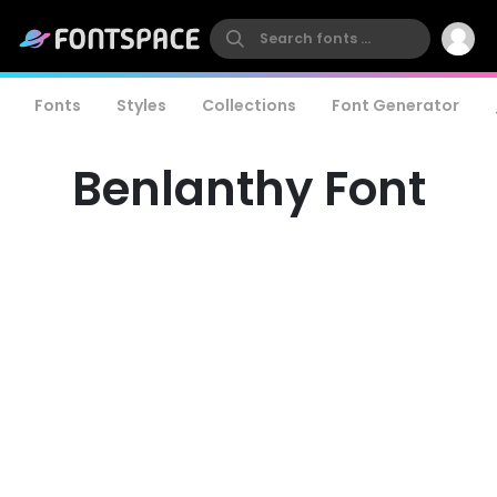
Fonts
Styles
Collections
Font Generator
Benlanthy Font