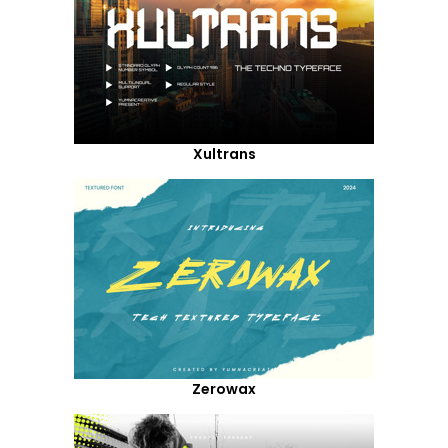
Xultrans
Zerowax