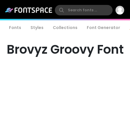
Fonts
Styles
Collections
Font Generator
Brovyz Groovy Font