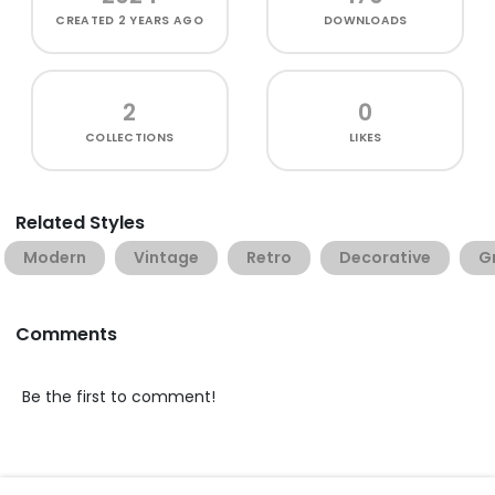
CREATED
2 YEARS AGO
DOWNLOADS
2
0
COLLECTIONS
LIKES
Related Styles
Modern
Vintage
Retro
Decorative
G
Comments
Be the first to comment!