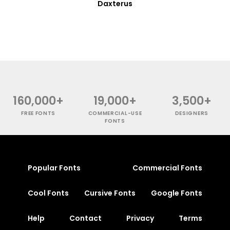
Daxterus
160,000+
19,000+
3,500+
FREE FONTS
COMMERCIAL-USE
DESIGNERS
FONTS
Popular Fonts
Commercial Fonts
Cool Fonts
Cursive Fonts
Google Fonts
Help
Contact
Privacy
Terms