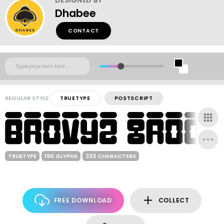
Dhabee
CONTACT
REGULAR STYLE
TRUETYPE
POSTSCRIPT
TRUETYPE
190 GLYPHS
233 CHARACTERS
FREE DOWNLOAD
COLLECT