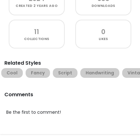
CREATED
2 YEARS AGO
DOWNLOADS
11
0
COLLECTIONS
LIKES
Related Styles
Cool
Fancy
Script
Handwriting
Vint
Comments
Be the first to comment!