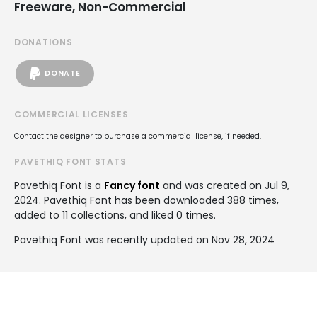
Freeware, Non-Commercial
DONATIONS
DONATE
COMMERCIAL LICENSES
Contact the designer to purchase a commercial license, if needed.
PAVETHIQ FONT STATS
Pavethiq Font is a
Fancy font
and was created on
Jul 9,
2024
. Pavethiq Font has been downloaded 388 times,
added to 11 collections, and liked 0 times.
Pavethiq Font was recently updated on Nov 28, 2024