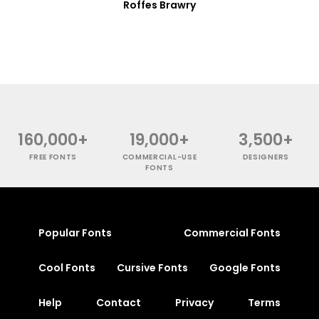
Roffes Brawry
160,000+
19,000+
3,500+
FREE FONTS
COMMERCIAL-USE
DESIGNERS
FONTS
Popular Fonts
Commercial Fonts
Cool Fonts
Cursive Fonts
Google Fonts
Help
Contact
Privacy
Terms