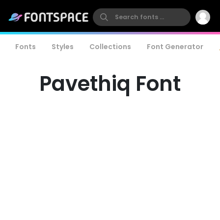
Fonts
Styles
Collections
Font Generator
Pavethiq Font