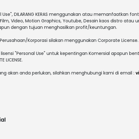
al Use", DILARANG KERAS menggunakan atau memanfaatkan font i
V, Film, Video, Motion Graphics, Youtube, Desain kaos distro atau 
papun dengan tujuan menghasilkan profit/keuntungan.
Perusahaan/Korporasi silakan menggunakan Corporate License.
lisensi "Personal Use" untuk kepentingan Komersial apapun bent
E LICENSE.
yang akan anda perlukan, silahkan menghubungi kami di email :
v
al