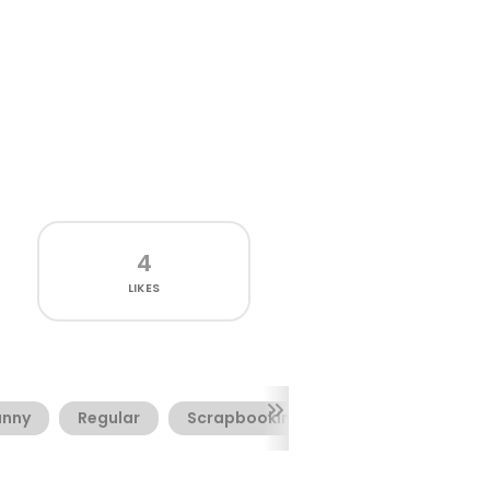
4
LIKES
unny
Regular
Scrapbooking