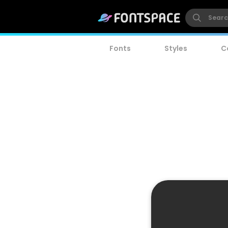
Fonts
Styles
C