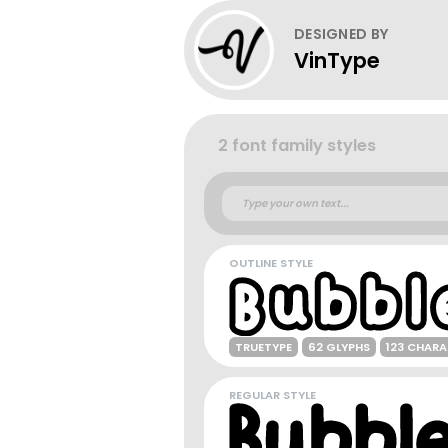
DESIGNED BY
VinType
2 font family styles
OUTLINE STYLE
TRUETYPE
62 GLYPHS
123 CHAR
REGULAR STYLE