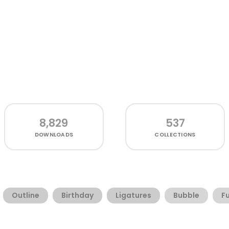
8,829
537
DOWNLOADS
COLLECTIONS
Outline
Birthday
Ligatures
Bubble
F