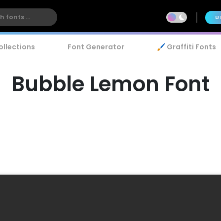
U
ollections
Font Generator
🖌️ Graffiti Fonts
Bubble Lemon Font