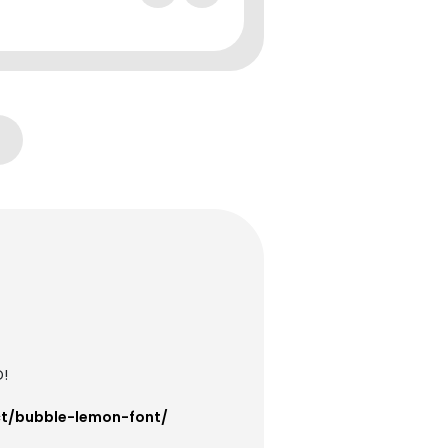
D!
ct/bubble-lemon-font/