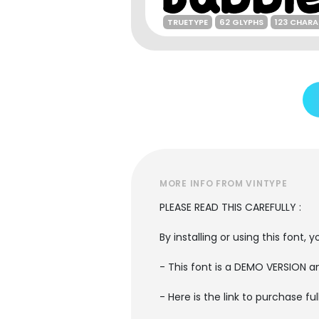
TRUETYPE
62 GLYPHS
123 CHAR
MORE INFO FROM VINTYPE
PLEASE READ THIS CAREFULLY :
By installing or using this font
- This font is a DEMO VERSION
- Here is the link to purchase f